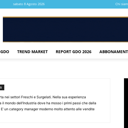
sabato 8 Agosto 2026
Chi sia
 GDO
TREND MARKET
REPORT GDO 2026
ABBONAMENT
i
a nei settori Freschi e Surgelati. Nella sua esperienza
 il mondo dell’Industria dove ha mosso i primi passi che dalla
E’ un category manager moderno molto attento alle vendite