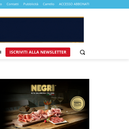
mo
Contatti
Pubblicità
Carrello
ACCESSO ABBONATI
I
ISCRIVITI ALLA NEWSLETTER