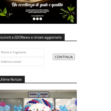
Iscriviti a GDONews e rimani aggiornato
Ultime Notizie