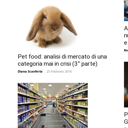
A
n
e
Re
Pet food: analisi di mercato di una
categoria mai in crisi (3° parte)
Diana Scanferla
-
25 Febbraio 2016
P
G