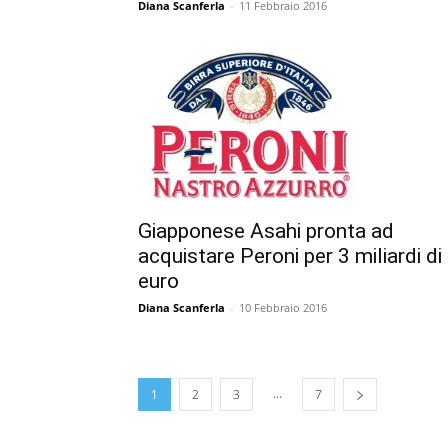
Diana Scanferla
-
11 Febbraio 2016
Giapponese Asahi pronta ad
acquistare Peroni per 3 miliardi di
euro
Diana Scanferla
-
10 Febbraio 2016
...
1
2
3
7