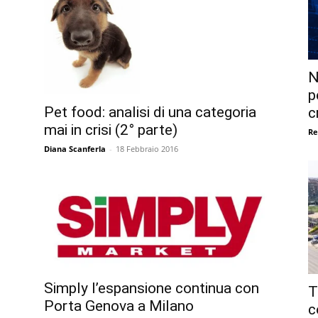
N
p
Pet food: analisi di una categoria
c
mai in crisi (2° parte)
Re
Diana Scanferla
-
18 Febbraio 2016
Simply l’espansione continua con
T
Porta Genova a Milano
c