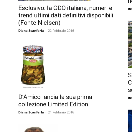
n
a
Esclusivo: la GDO italiana, numeri e
Re
trend ultimi dati definitivi disponibili
(Fonte Nielsen)
Diana Scanferla
-
22 Febbraio 2016
S
C
s
D’Amico lancia la sua prima
Re
collezione Limited Edition
Diana Scanferla
-
21 Febbraio 2016