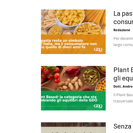
La past
consum
Redazione
-
Per decenni
largo consu
Plant 
gli equ
Dott. Andre
Il Plant B
trasversale 
Senza 