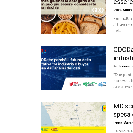
essere
Dott. Andre
Per molti a
attraverso 
del...
GDODat
industr
Redazione
-
"Due punti
numero, da
GDOData.“B
MD sce
spesa 
Irene March
La nuova ap