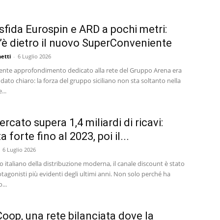
sfida Eurospin e ARD a pochi metri:
’è dietro il nuovo SuperConveniente
etti
-
6 Luglio 2026
ente approfondimento dedicato alla rete del Gruppo Arena era
ato chiaro: la forza del gruppo siciliano non sta soltanto nella
...
rcato supera 1,4 miliardi di ricavi:
a forte fino al 2023, poi il...
6 Luglio 2026
 italiano della distribuzione moderna, il canale discount è stato
tagonisti più evidenti degli ultimi anni. Non solo perché ha
...
oop, una rete bilanciata dove la