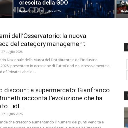
crescita della GDO
e 
Redazione
-
30 Luglio 2026
Red
erni dell’Osservatorio: la nuova
teca del category management
27 Luglio 2026
rio Nazionale della Marca del Distributore e dell'Industria
 2026, presentato in occasione di TuttoFood e successivamente al
of Private Label di...
d discount a supermercato: Gianfranco
runetti racconta l’evoluzione che ha
to Lidl...
27 Luglio 2026
iende che crescono aumentando il numero dei punti vendita e
, prima ancora, riescono a modificare la cultura del mercato.