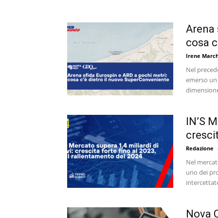
Arena 
cosa c
Irene March
Nel preced
emerso un d
dimensione
IN’S Me
crescit
Redazione
-
Nel mercato
uno dei pro
intercettato
Nova C