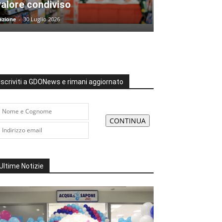
valore condiviso
azione
-
30 Luglio 2026
Iscriviti a GDONews e rimani aggiornato
Ultime Notizie