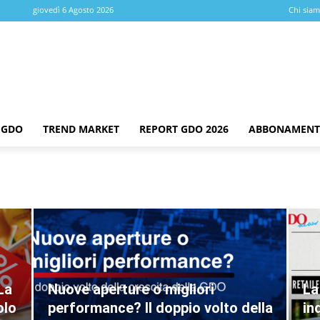
giovedì 6 Agosto 2026
Chi sia
 GDO
TREND MARKET
REPORT GDO 2026
ABBONAMENT
La
Nuove aperture o migliori
La
olo
performance? Il doppio volto della
in