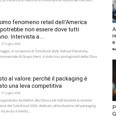
ssimo fenomeno retail dell’America
 potrebbe non essere dove tutti
A
n
no. Intervista a...
e
27 Luglio 2026
Re
maggio, in occasione di Tuttofood 2026, Nahuel Pianarosa,
ommerciale di Grupo Vierci, è stato tra i protagonisti della Cibus
sto al valore: perché il packaging è
ato una leva competitiva
27 Luglio 2026
organizzato da Delfort alla Cibus Link Hall durante la recente
ione del TuttoFood 2026, dedicato all'evoluzione del packaging
P
 ha avuto il merito...
G