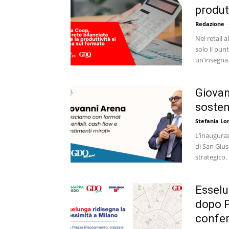
produt
Redazione
-
Nel retail
solo il pun
un’insegna. 
Giovan
sosteni
Stefania Lo
L’inauguraz
di San Giu
strategico.
Esselu
dopo P
confer