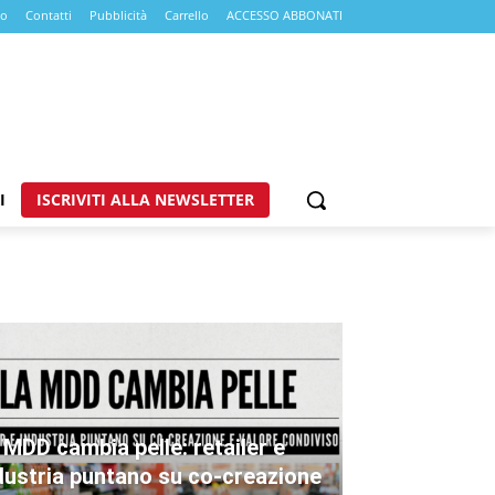
mo
Contatti
Pubblicità
Carrello
ACCESSO ABBONATI
I
ISCRIVITI ALLA NEWSLETTER
 MDD cambia pelle: retailer e
dustria puntano su co-creazione