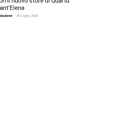
on il nuovo store di Quartu
ant’Elena
dazione
-
30 Luglio 2026