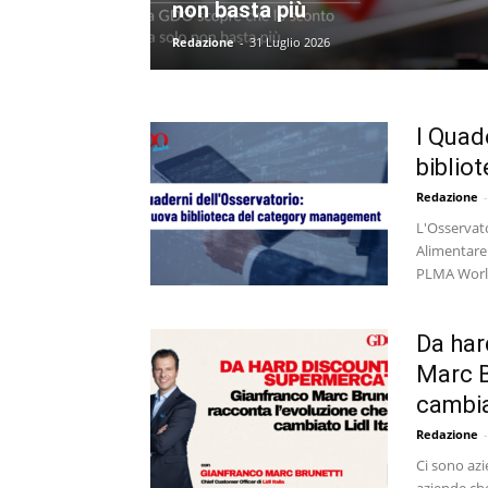
non basta più
Redazione
-
31 Luglio 2026
I Quad
biblio
Redazione
-
L'Osservato
Alimentare
PLMA World 
Da har
Marc B
cambia
Redazione
-
Ci sono az
aziende che