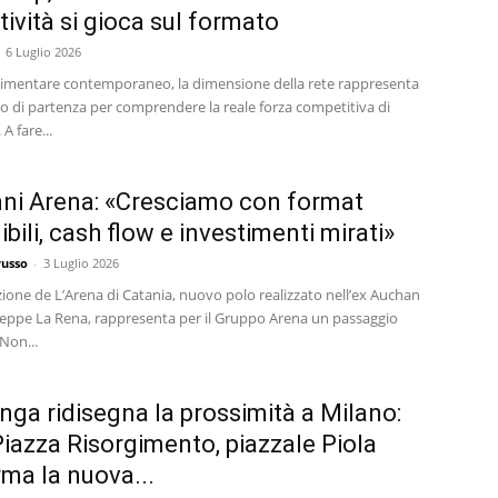
tività si gioca sul formato
6 Luglio 2026
 alimentare contemporaneo, la dimensione della rete rappresenta
to di partenza per comprendere la reale forza competitiva di
A fare...
ni Arena: «Cresciamo con format
bili, cash flow e investimenti mirati»
russo
-
3 Luglio 2026
ione de L’Arena di Catania, nuovo polo realizzato nell’ex Auchan
seppe La Rena, rappresenta per il Gruppo Arena un passaggio
 Non...
nga ridisegna la prossimità a Milano:
iazza Risorgimento, piazzale Piola
ma la nuova...