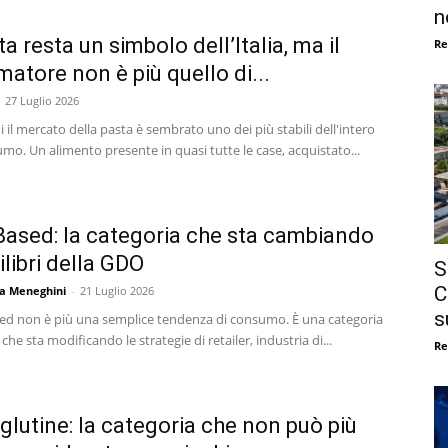
n
a resta un simbolo dell’Italia, ma il
Re
atore non è più quello di...
27 Luglio 2026
 il mercato della pasta è sembrato uno dei più stabili dell'intero
mo. Un alimento presente in quasi tutte le case, acquistato...
Based: la categoria che sta cambiando
ilibri della GDO
S
C
a Meneghini
-
21 Luglio 2026
s
ased non è più una semplice tendenza di consumo. È una categoria
che sta modificando le strategie di retailer, industria di...
Re
glutine: la categoria che non può più