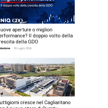
uove aperture o migliori
erformance? Il doppio volto della
rescita della GDO
dazione
-
30 Luglio 2026
uttigiorni cresce nel Cagliaritano