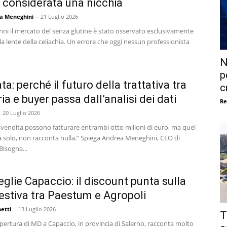
 considerata una nicchia
a Meneghini
-
21 Luglio 2026
nni il mercato del senza glutine è stato osservato esclusivamente
la lente della celiachia. Un errore che oggi nessun professionista
N
p
a: perché il futuro della trattativa tra
c
ia e buyer passa dall’analisi dei dati
Re
20 Luglio 2026
 vendita possono fatturare entrambi otto milioni di euro, ma quel
 solo, non racconta nulla.” Spiega Andrea Meneghini, CEO di
isogna...
glie Capaccio: il discount punta sulla
estiva tra Paestum e Agropoli
etti
-
13 Luglio 2026
T
ertura di MD a Capaccio, in provincia di Salerno, racconta molto