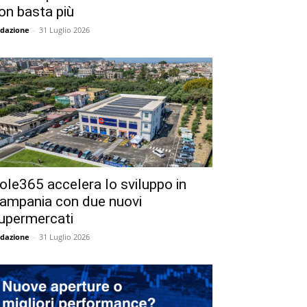
on basta più
dazione
-
31 Luglio 2026
ole365 accelera lo sviluppo in
ampania con due nuovi
upermercati
dazione
-
31 Luglio 2026