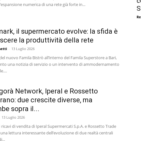
c
n’espansione numerica di una rete già forte in...
S
Re
rk, il supermercato evolve: la sfida è
scere la produttività della rete
etti
-
13 Luglio 2026
del nuovo Famila Bistrò all’interno del Famila Superstore a Bari,
anto una notizia di servizio o un intervento di ammodernamento
....
gorà Network, Iperal e Rossetto
rano: due crescite diverse, ma
be sopra il...
13 Luglio 2026
ei ricavi di vendita di Iperal Supermercati S.p.A. e Rossetto Trade
e una lettura interessante dell’evoluzione di due realtà centrali
i...