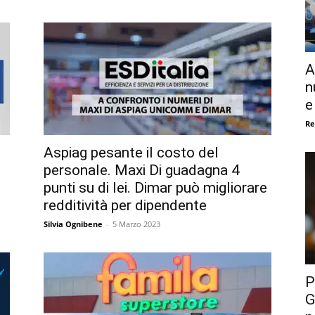
A
n
e
Re
Aspiag pesante il costo del
personale. Maxi Di guadagna 4
punti su di lei. Dimar può migliorare
redditività per dipendente
Silvia Ognibene
-
5 Marzo 2023
P
G