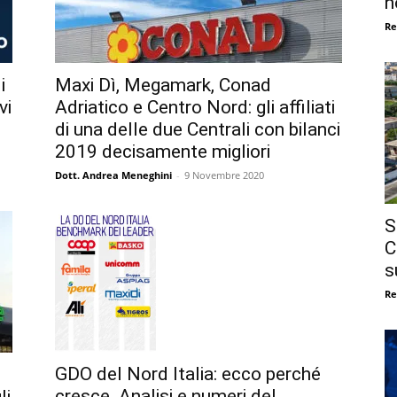
n
Re
i
Maxi Dì, Megamark, Conad
vi
Adriatico e Centro Nord: gli affiliati
di una delle due Centrali con bilanci
2019 decisamente migliori
Dott. Andrea Meneghini
-
9 Novembre 2020
S
C
s
Re
GDO del Nord Italia: ecco perché
cresce. Analisi e numeri del
li