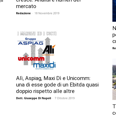
mercato
Redazione
-
18 Novembre 2019
N
p
c
Re
Alì, Aspiag, Maxi Dì e Unicomm:
una di esse gode di un Ebitda quasi
doppio rispetto alle altre
Dott. Giuseppe Di Napoli
-
7 Ottobre 2019
T
c