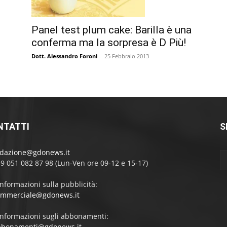
Panel test plum cake: Barilla è una
conferma ma la sorpresa è D Più!
Dott. Alessandro Foroni
-
25 Febbraio 2013
NTATTI
S
edazione@gdonews.it
39 051 082 87 98 (Lun-Ven ore 09-12 e 15-17)
informazioni sulla pubblicità:
ommerciale@gdonews.it
informazioni sugli abbonamenti:
bbonamenti@gdonews.it