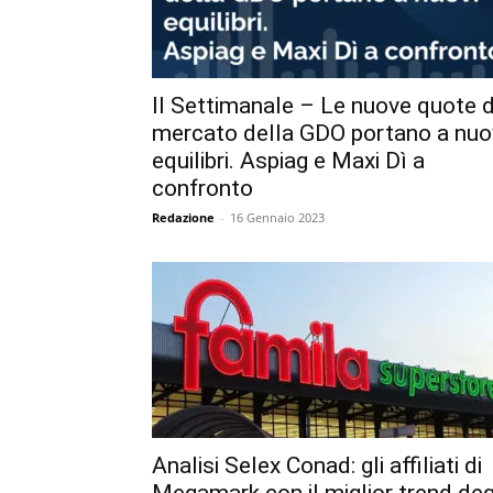
Il Settimanale – Le nuove quote d
mercato della GDO portano a nuo
equilibri. Aspiag e Maxi Dì a
confronto
Redazione
-
16 Gennaio 2023
Analisi Selex Conad: gli affiliati di
Megamark con il miglior trend deg