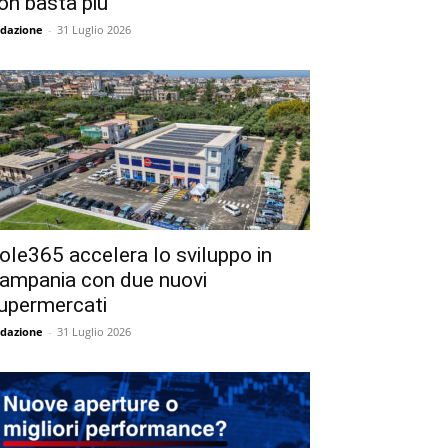
on basta più
dazione
-
31 Luglio 2026
ole365 accelera lo sviluppo in
ampania con due nuovi
upermercati
dazione
-
31 Luglio 2026