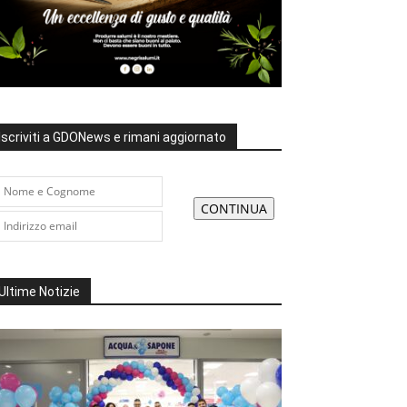
Iscriviti a GDONews e rimani aggiornato
Ultime Notizie