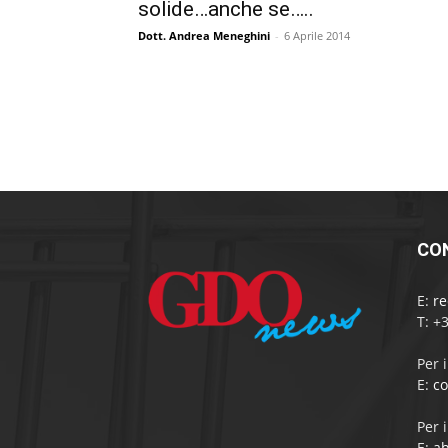
solide…anche se…..
Dott. Andrea Meneghini
-
6 Aprile 2014
CO
E:
r
T: +
Per 
E:
c
Per 
E:
a