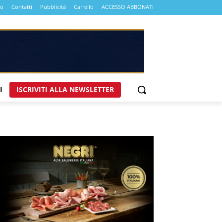
mo
Contatti
Pubblicità
Carrello
ACCESSO ABBONATI
I
ISCRIVITI ALLA NEWSLETTER