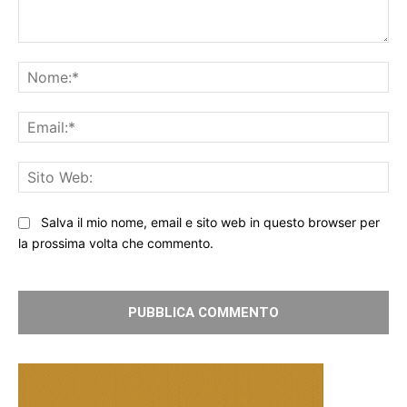
Commento:
No
Ema
Sit
We
Salva il mio nome, email e sito web in questo browser per
la prossima volta che commento.