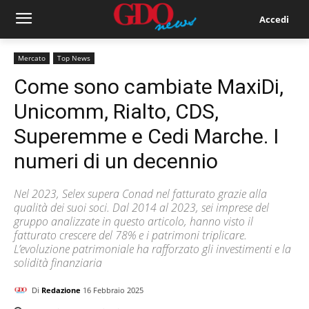
Accedi
Mercato
Top News
Come sono cambiate MaxiDi,
Unicomm, Rialto, CDS,
Superemme e Cedi Marche. I
numeri di un decennio
Nel 2023, Selex supera Conad nel fatturato grazie alla
qualità dei suoi soci. Dal 2014 al 2023, sei imprese del
gruppo analizzate in questo articolo, hanno visto il
fatturato crescere del 78% e i patrimoni triplicare.
L’evoluzione patrimoniale ha rafforzato gli investimenti e la
solidità finanziaria
Di
Redazione
16 Febbraio 2025