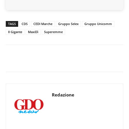
TAGS
CDS
CEDI Marche
Gruppo Selex
Gruppo Unicomm
Il Gigante
MaxiDì
Superemme
Redazione