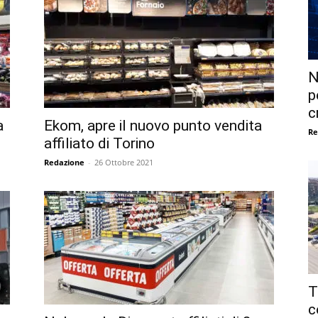
N
p
c
a
Ekom, apre il nuovo punto vendita
Re
affiliato di Torino
Redazione
-
26 Ottobre 2021
T
c