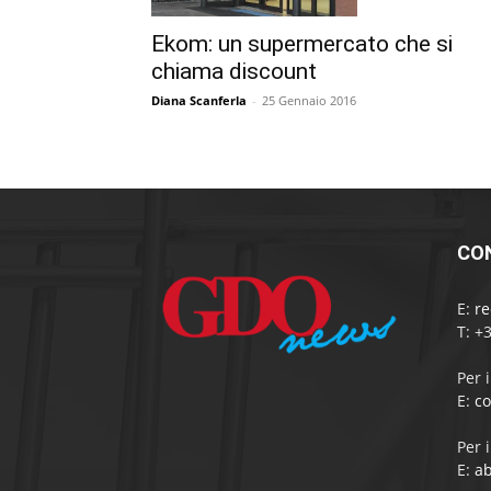
Ekom: un supermercato che si
chiama discount
Diana Scanferla
-
25 Gennaio 2016
CO
E:
r
T: +
Per 
E:
c
Per 
E:
a