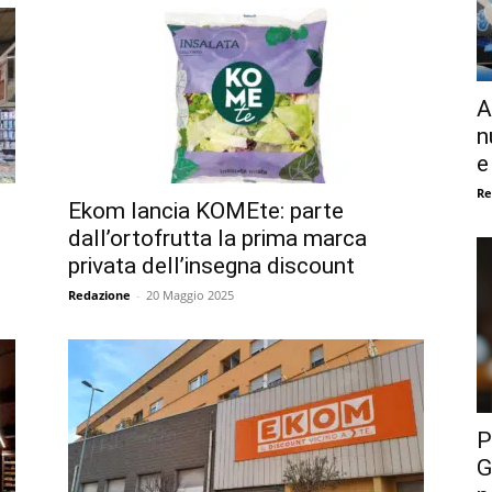
A
n
e
Re
Ekom lancia KOMEte: parte
dall’ortofrutta la prima marca
privata dell’insegna discount
Redazione
-
20 Maggio 2025
P
G