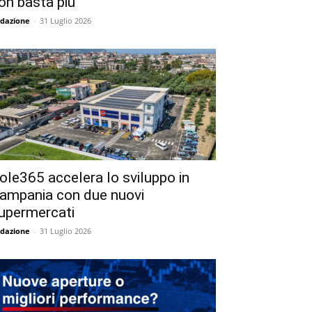
on basta più
dazione
-
31 Luglio 2026
ole365 accelera lo sviluppo in
ampania con due nuovi
upermercati
dazione
-
31 Luglio 2026