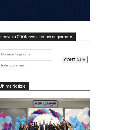
Iscriviti a GDONews e rimani aggiornato
Ultime Notizie