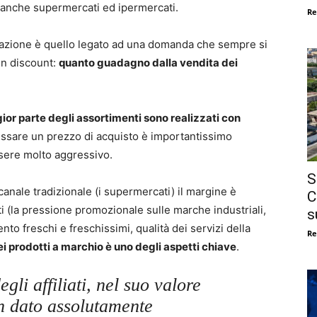
anche supermercati ed ipermercati.
Re
iliazione è quello legato ad una domanda che sempre si
 un discount:
quanto guadagno dalla vendita dei
ior parte degli assortimenti sono realizzati con
fissare un prezzo di acquisto è importantissimo
sere molto aggressivo.
S
 canale tradizionale (i supermercati) il margine è
C
i (la pressione promozionale sulle marche industriali,
s
o freschi e freschissimi, qualità dei servizi della
Re
ei prodotti a marchio è uno degli aspetti chiave
.
li affiliati, nel suo valore
n dato assolutamente