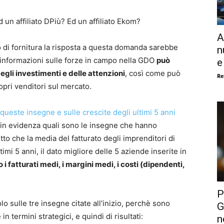
d un affiliato DPiù? Ed un affiliato Ekom?
A
o di fornitura la risposta a questa domanda sarebbe
n
i informazioni sulle forze in campo nella GDO
può
e
gli investimenti e delle attenzioni
, così come può
Re
opri venditori sul mercato.
queste insegne e sulle crescite degli ultimi 5 anni
in evidenza quali sono le insegne che hanno
tto che la media del fatturato degli imprenditori di
timi 5 anni, il dato migliore delle 5 aziende inserite in
 fatturati medi, i margini medi, i costi (dipendenti,
P
o sulle tre insegne citate all’inizio, perchè sono
G
termini strategici, e quindi di risultati:
n