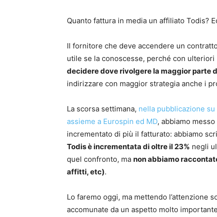
Quanto fattura in media un affiliato Todis? E
Il fornitore che deve accendere un contratt
utile se la conoscesse, perché con ulterior
decidere dove rivolgere la maggior parte de
indirizzare con maggior strategia anche i pr
La scorsa settimana,
nella pubblicazione su 
assieme a Eurospin ed MD
, abbiamo messo 
incrementato di più il fatturato: abbiamo scri
Todis è incrementata di oltre il 23%
negli ul
quel confronto, ma
non abbiamo raccontato i
affitti, etc)
.
Lo faremo oggi, ma mettendo l’attenzione sol
accomunate da un aspetto molto importante in 