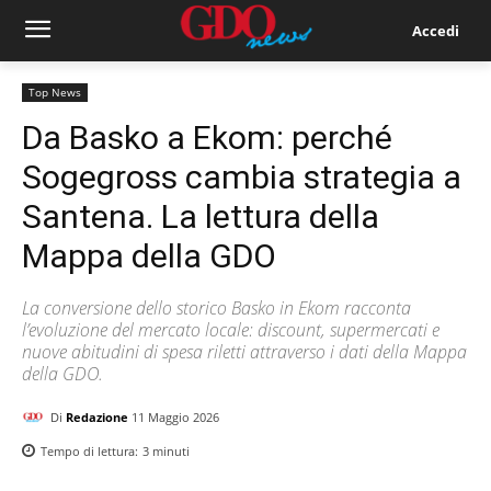
Accedi
Top News
Da Basko a Ekom: perché
Sogegross cambia strategia a
Santena. La lettura della
Mappa della GDO
La conversione dello storico Basko in Ekom racconta
l’evoluzione del mercato locale: discount, supermercati e
nuove abitudini di spesa riletti attraverso i dati della Mappa
della GDO.
Di
Redazione
11 Maggio 2026
Tempo di lettura:
3
minuti