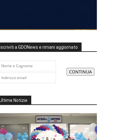
Iscriviti a GDONews e rimani aggiornato
Ultime Notizie