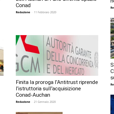
n
Conad
Re
Redazione
-
11 Febbraio 2020
S
C
s
Finita la proroga l’Antitrust riprende
Re
e
l’istruttoria sull’acquisizione
Conad-Auchan
Redazione
-
21 Gennaio 2020