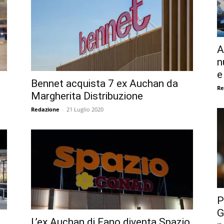
A
n
e
Bennet acquista 7 ex Auchan da
Re
Margherita Distribuzione
Redazione
-
21 Luglio 2020
P
G
a
L’ex Auchan di Fano diventa Spazio