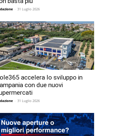
on basta più
dazione
-
31 Luglio 2026
ole365 accelera lo sviluppo in
ampania con due nuovi
upermercati
dazione
-
31 Luglio 2026