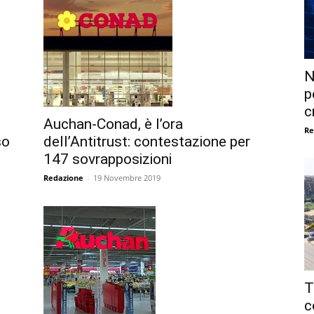
N
p
c
Auchan-Conad, è l’ora
Re
dell’Antitrust: contestazione per
so
147 sovrapposizioni
Redazione
-
19 Novembre 2019
T
c