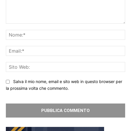
Commento:
No
Ema
Sit
We
Salva il mio nome, email e sito web in questo browser per
la prossima volta che commento.