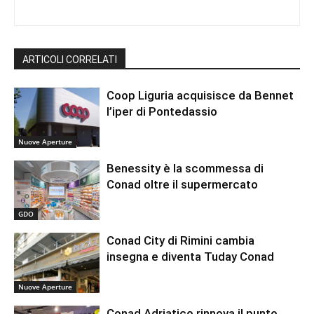
ARTICOLI CORRELATI
Coop Liguria acquisisce da Bennet
l’iper di Pontedassio
Nuove Aperture
Benessity è la scommessa di
Conad oltre il supermercato
GDO
Conad City di Rimini cambia
insegna e diventa Tuday Conad
Nuove Aperture
Conad Adriatico rinnova il punto