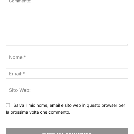
Commento:
No
Ema
Sit
We
Salva il mio nome, email e sito web in questo browser per
la prossima volta che commento.