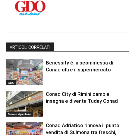
ARTICOLI CORRELATI
Benessity è la scommessa di
Conad oltre il supermercato
GDO
Conad City di Rimini cambia
insegna e diventa Tuday Conad
Nuove Aperture
Conad Adriatico rinnova il punto
vendita di Sulmona tra freschi,