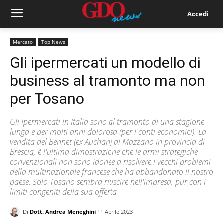
Accedi
Mercato
Top News
Gli ipermercati un modello di
business al tramonto ma non
per Tosano
Gli Ipermercati in Italia sono al tramonto di una stagione
lunga e per molti anni dolorosa (per i conti economici). La
vendita del Bennet (ex Auchan) di Mazzano in provincia di
Brescia, è l'ultima dimostrazione che le armi strategiche
convenzionali non sono idonee a risolvere i vecchi problemi
della multinazionale francese che ha abbandonato il nostro
paese. Solo Tosano sembra riuscire nell'impresa, pur con i
limiti congeniti della sua offerta
Di
Dott. Andrea Meneghini
11 Aprile 2023