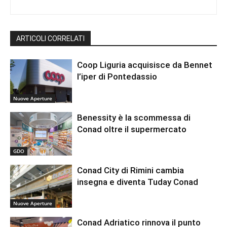
ARTICOLI CORRELATI
Coop Liguria acquisisce da Bennet
l’iper di Pontedassio
Nuove Aperture
Benessity è la scommessa di
Conad oltre il supermercato
GDO
Conad City di Rimini cambia
insegna e diventa Tuday Conad
Nuove Aperture
Conad Adriatico rinnova il punto