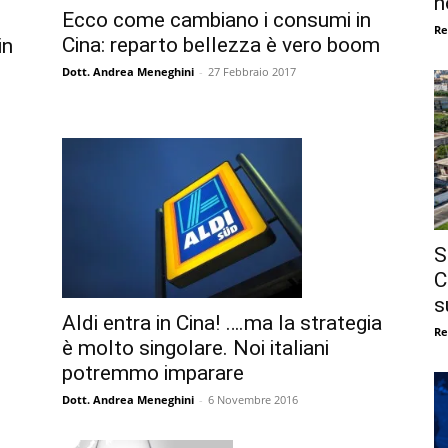
n
Ecco come cambiano i consumi in
Re
Cina: reparto bellezza è vero boom
in
Dott. Andrea Meneghini
-
27 Febbraio 2017
S
C
s
Aldi entra in Cina! ….ma la strategia
Re
è molto singolare. Noi italiani
potremmo imparare
Dott. Andrea Meneghini
-
6 Novembre 2016