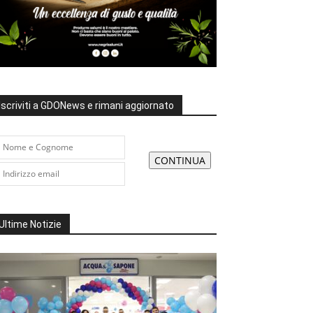
Iscriviti a GDONews e rimani aggiornato
Ultime Notizie