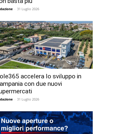
on basta più
dazione
-
31 Luglio 2026
ole365 accelera lo sviluppo in
ampania con due nuovi
upermercati
dazione
-
31 Luglio 2026