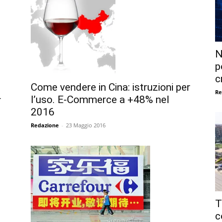
N
p
c
Come vendere in Cina: istruzioni per
Re
l’uso. E-Commerce a +48% nel
r
2016
Redazione
-
23 Maggio 2016
T
c