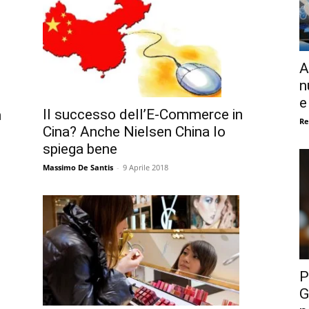
A
n
e
Il successo dell’E-Commerce in
n
Re
Cina? Anche Nielsen China lo
spiega bene
Massimo De Santis
-
9 Aprile 2018
P
G