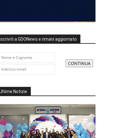
Iscriviti a GDONews e rimani aggiornato
Ultime Notizie