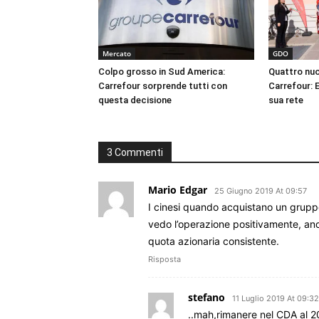
Mercato
GDO
Colpo grosso in Sud America:
Quattro nuo
Carrefour sorprende tutti con
Carrefour: E
questa decisione
sua rete
3 Commenti
Mario Edgar
25 Giugno 2019 At 09:57
I cinesi quando acquistano un gruppo
vedo l’operazione positivamente, a
quota azionaria consistente.
Risposta
stefano
11 Luglio 2019 At 09:32
..mah,rimanere nel CDA al 2