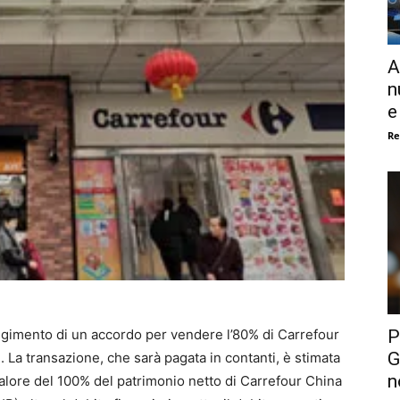
A
n
e
Re
P
ngimento di un accordo per vendere l’80% di Carrefour
G
 La transazione, che sarà pagata in contanti, è stimata
n
 valore del 100% del patrimonio netto di Carrefour China