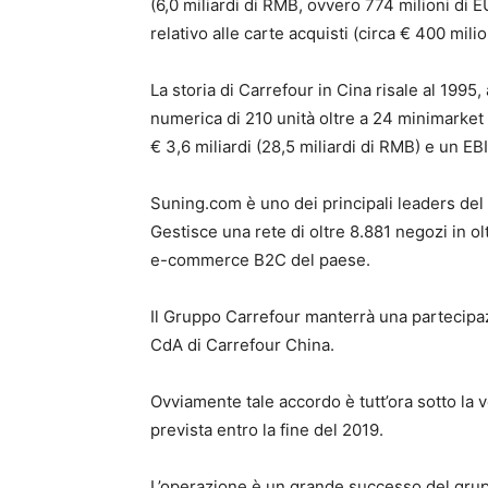
(6,0 miliardi di RMB, ovvero 774 milioni di EU
relativo alle carte acquisti (circa € 400 milio
La storia di Carrefour in Cina risale al 1995,
numerica di 210 unità oltre a 24 minimarket 
€ 3,6 miliardi (28,5 miliardi di RMB) e un EB
Suning.com è uno dei principali leaders del 
Gestisce una rete di oltre 8.881 negozi in olt
e-commerce B2C del paese.
Il Gruppo Carrefour manterrà una partecipa
CdA di Carrefour China.
Ovviamente tale accordo è tutt’ora sotto la v
prevista entro la fine del 2019.
L’operazione è un grande successo del gruppo