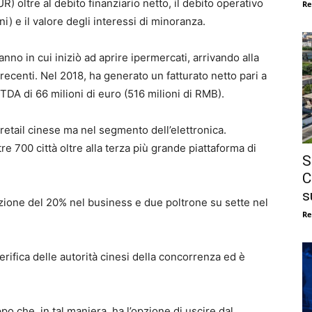
R) oltre al debito finanziario netto, il debito operativo
Re
ni) e il valore degli interessi di minoranza.
 anno in cui iniziò ad aprire ipermercati, arrivando alla
recenti. Nel 2018, ha generato un fatturato netto pari a
ITDA di 66 milioni di euro (516 milioni di RMB).
retail cinese ma nel segmento dell’elettronica.
re 700 città oltre alla terza più grande piattaforma di
S
C
s
zione del 20% nel business e due poltrone su sette nel
Re
erifica delle autorità cinesi della concorrenza ed è
 che, in tal maniera, ha l’opzione di uscire dal