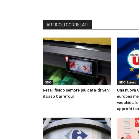
ARTICOLI CORRELATI
GDO
GDO Estero
Retail fisico sempre più data-driven:
Una nuova C
il caso Carrefour
europea met
vecchie all
approfittar