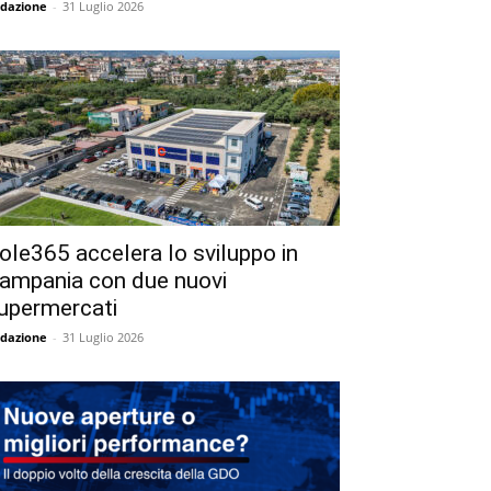
dazione
-
31 Luglio 2026
ole365 accelera lo sviluppo in
ampania con due nuovi
upermercati
dazione
-
31 Luglio 2026