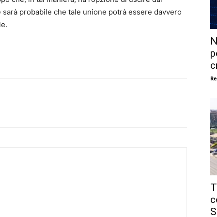
 sarà probabile che tale unione potrà essere davvero
le.
N
p
c
Re
T
c
S