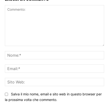
Commento:
No
Ema
Sit
We
Salva il mio nome, email e sito web in questo browser per
la prossima volta che commento.