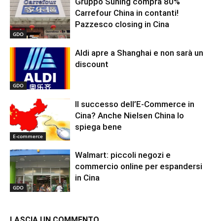
Gruppo Suning compra 80%
Carrefour China in contanti!
Pazzesco closing in Cina
GDO
Aldi apre a Shanghai e non sarà un
discount
GDO
Il successo dell’E-Commerce in
Cina? Anche Nielsen China lo
spiega bene
E-commerce
Walmart: piccoli negozi e
commercio online per espandersi
in Cina
GDO
LASCIA UN COMMENTO