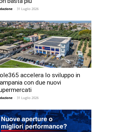
on basta più
dazione
-
31 Luglio 2026
ole365 accelera lo sviluppo in
ampania con due nuovi
upermercati
dazione
-
31 Luglio 2026