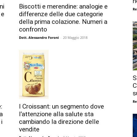
n
Biscotti e merendine: analogie e
ni
Re
differenze delle due categorie
 e
della prima colazione. Numeri a
confronto
Dott. Alessandro Foroni
-
20 Maggio 2018
S
C
s
Re
I Croissant: un segmento dove
:
l’attenzione alla salute sta
a
cambiando la direzione delle
i
vendite