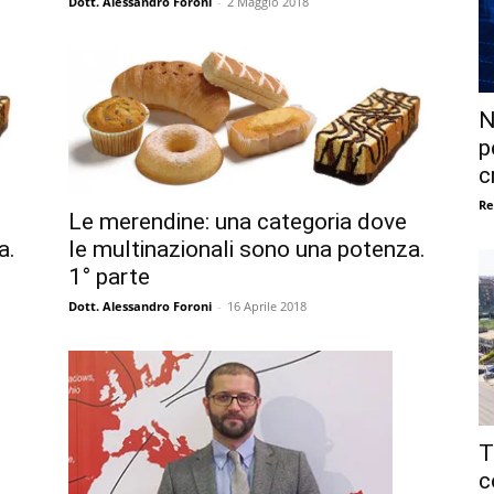
Dott. Alessandro Foroni
-
2 Maggio 2018
N
p
c
Re
Le merendine: una categoria dove
a.
le multinazionali sono una potenza.
1° parte
Dott. Alessandro Foroni
-
16 Aprile 2018
T
c