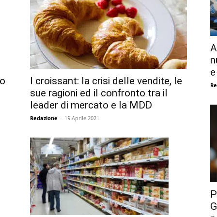
A
n
e
to
I croissant: la crisi delle vendite, le
Re
sue ragioni ed il confronto tra il
leader di mercato e la MDD
Redazione
-
19 Aprile 2021
P
G