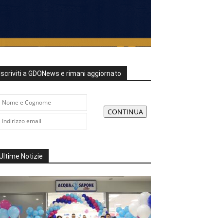
Iscriviti a GDONews e rimani aggiornato
Ultime Notizie