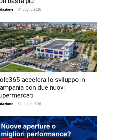
on basta più
dazione
-
31 Luglio 2026
ole365 accelera lo sviluppo in
ampania con due nuovi
upermercati
dazione
-
31 Luglio 2026