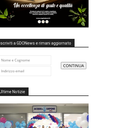
Iscriviti a GDONews e rimani aggiornato
Ultime Notizie