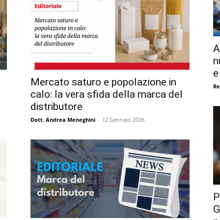
A
n
e
Mercato saturo e popolazione in
Re
calo: la vera sfida della marca del
distributore
Dott. Andrea Meneghini
-
12 Gennaio 2026
P
G