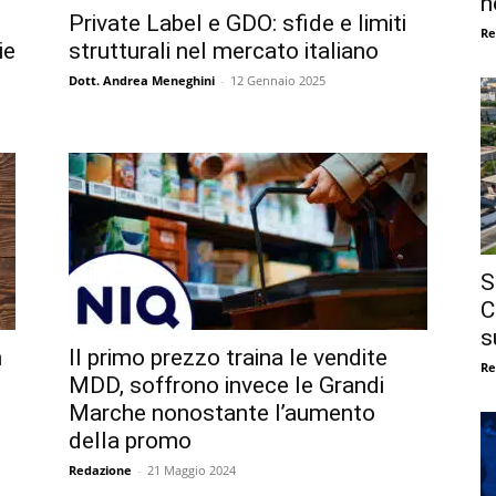
n
Private Label e GDO: sfide e limiti
Re
ie
strutturali nel mercato italiano
Dott. Andrea Meneghini
-
12 Gennaio 2025
S
C
s
n
Il primo prezzo traina le vendite
Re
MDD, soffrono invece le Grandi
Marche nonostante l’aumento
della promo
Redazione
-
21 Maggio 2024