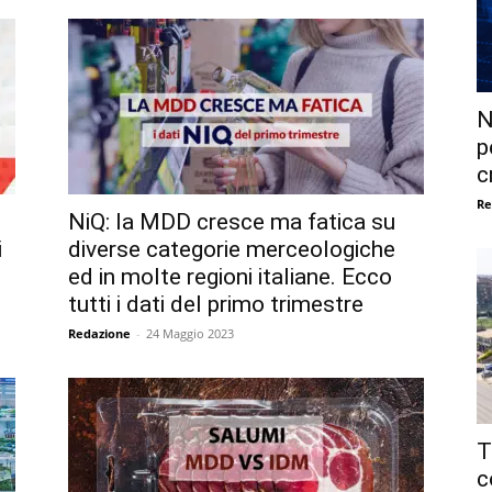
N
p
c
Re
NiQ: la MDD cresce ma fatica su
i
diverse categorie merceologiche
ed in molte regioni italiane. Ecco
tutti i dati del primo trimestre
Redazione
-
24 Maggio 2023
T
c