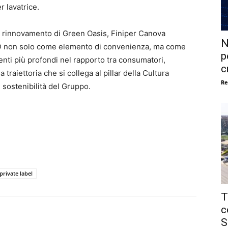
r lavatrice.
e il rinnovamento di Green Oasis, Finiper Canova
N
DD non solo come elemento di convenienza, ma come
p
nti più profondi nel rapporto tra consumatori,
c
traiettoria che si collega al pillar della Cultura
Re
 sostenibilità del Gruppo.
private label
T
c
S