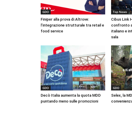
GDO
Top News
Finiper alla prova di Altrove:
Cibus Link Ha
l’integrazione strutturale tra retail e
confronto a
food service
italiano e i
sala
GDO
GDO
Decò Italia aumenta la quota MDD
Selex, la M
puntando meno sulle promozioni
convenienza 