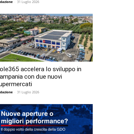
dazione
-
31 Luglio 2026
ole365 accelera lo sviluppo in
ampania con due nuovi
upermercati
dazione
-
31 Luglio 2026