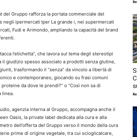
Re
mat del Gruppo rafforza la portata commerciale del
te negli ipermercati Iper La grande i, nei supermercati
rcati, Fudi e Arimondo, ampliando la capacità del brand
ferenti.
acca l’etichetta”, che lavora sul tema degli stereotipi
lta il giudizio spesso associato a prodotti senza glutine,
iunti, trasformando il “senza” da vincolo a libertà di
S
C
ironico e contemporaneo, giocando su frasi comuni
s
 proteine da dove le prendi?” o “Così non sa di
 linea.
Re
Studio, agenzia interna al Gruppo, accompagna anche il
een Oasis, la private label dedicata alla cura e alla
rimetro dell’offerta del Gruppo verso il mondo della cura
ie prime di origine vegetale, tra cui scioglicalcare,