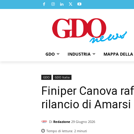
GDO
INDUSTRIA
MAPPA DELLA
GDO
GDO Italia
Finiper Canova raf
rilancio di Amarsi
Di
Redazione
29 Giugno 2026
Tempo di lettura:
2
minuti