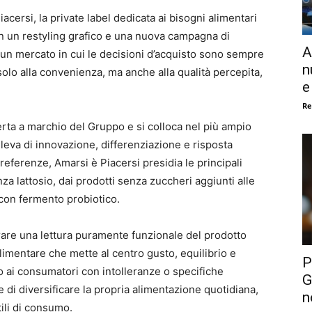
acersi, la private label dedicata ai bisogni alimentari
on un restyling grafico e una nuova campagna di
A
 un mercato in cui le decisioni d’acquisto sono sempre
n
solo alla convenienza, ma anche alla qualità percepita,
e
Re
ferta a marchio del Gruppo e si colloca nel più ampio
eva di innovazione, differenziazione e risposta
referenze, Amarsi è Piacersi presidia le principali
nza lattosio, dai prodotti senza zuccheri aggiunti alle
 con fermento probiotico.
rare una lettura puramente funzionale del prodotto
limentare che mette al centro gusto, equilibrio e
P
olo ai consumatori con intolleranze o specifiche
G
 di diversificare la propria alimentazione quotidiana,
n
ili di consumo.