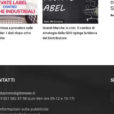
c
S
Re
Dati IRI-Circana
inua a prevalere sulle
Grandi Marche: è crisi. Il cambio di
er. I dati dopo otto
strategia della GDO spinge la Marca
ite
del Distributore
NTATTI
S
edazione@gdonews.it
39 051 082 87 98 (Lun-Ven ore 09-12 e 15-17)
informazioni sulla pubblicità: