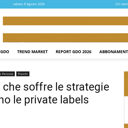
sabato 8 Agosto 2026
Chi sia
 GDO
TREND MARKET
REPORT GDO 2026
ABBONAMENT
e Persona
Freschi
 che soffre le strategie
o le private labels