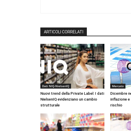
ARTICOLI CORRELATI
Dati NIQ-NielsenIQ
Mercato
Nuovi trend della Private Label: I dati
Dicembre ne
NielsenIQ evidenziano un cambio
inflazione e
strutturale
rischio