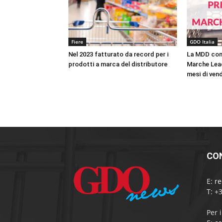
Fiere
GDO Italia
Nel 2023 fatturato da record per i
La MDD cont
prodotti a marca del distributore
Marche Lead
mesi di vend
CO
E:
r
T: +
Per 