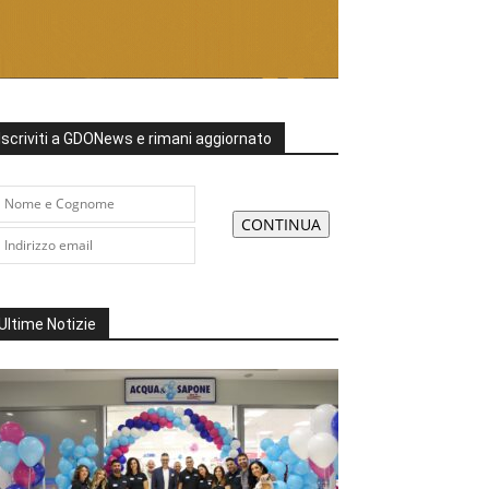
Iscriviti a GDONews e rimani aggiornato
Ultime Notizie