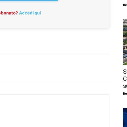
Re
abbonato?
Accedi qui
S
C
s
Re