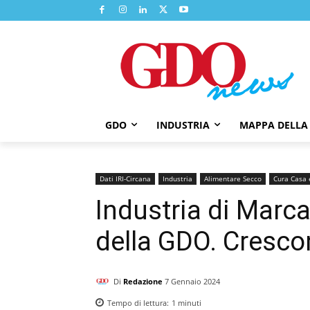
GDO
INDUSTRIA
MAPPA DELLA
Dati IRI-Circana
Industria
Alimentare Secco
Cura Casa 
Industria di Marca
della GDO. Crescon
Di
Redazione
7 Gennaio 2024
Tempo di lettura:
1
minuti