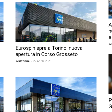
A
n
e
Re
Eurospin apre a Torino: nuova
apertura in Corso Grosseto
Redazione
-
22 Aprile 2026
P
G