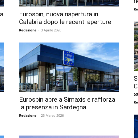
n
Re
ua
Eurospin, nuova riapertura in
Calabria dopo le recenti aperture
Redazione
-
3 Aprile 2026
S
C
s
Eurospin apre a Simaxis e rafforza
Re
la presenza in Sardegna
Redazione
-
23 Marzo 2026