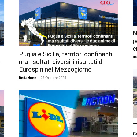
N
p
c
Puglia e Sicilia, territori confinanti
Re
-
ma risultati diversi: i risultati di
Eurospin nel Mezzogiorno
Redazione
-
27 Ottobre 2025
T
c