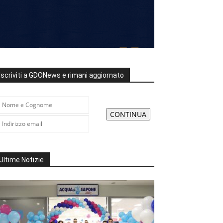
Iscriviti a GDONews e rimani aggiornato
Ultime Notizie