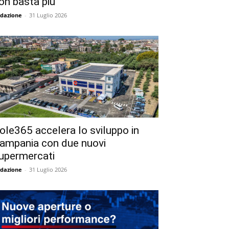
on basta più
dazione
-
31 Luglio 2026
ole365 accelera lo sviluppo in
ampania con due nuovi
upermercati
dazione
-
31 Luglio 2026