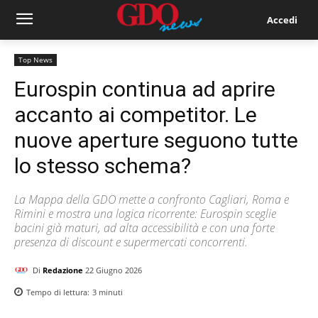
Accedi
Top News
Eurospin continua ad aprire
accanto ai competitor. Le
nuove aperture seguono tutte
lo stesso schema?
La Mappa della GDO mette a confronto Cagliari, Roma e
Rimini e mostra una logica ricorrente: Eurospin sceglie
bacini già maturi, ad alta accessibilità e con una forte
presenza di discount e supermercati concorrenti.
Di
Redazione
22 Giugno 2026
Tempo di lettura:
3
minuti