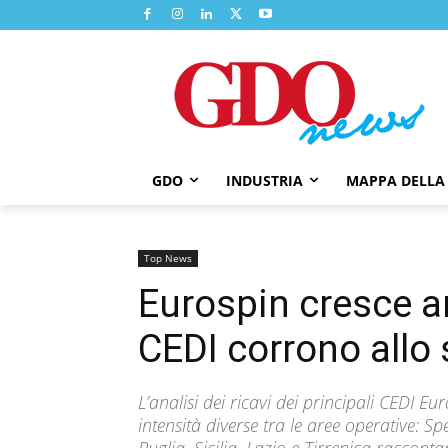
GDO
INDUSTRIA
MAPPA DELLA
Top News
Eurospin cresce an
CEDI corrono allo 
L’analisi dei ricavi dei principali CEDI 
intensità diverse tra le aree operative: S
Puglia, Sicilia, Lazio e Tirrenica raccont