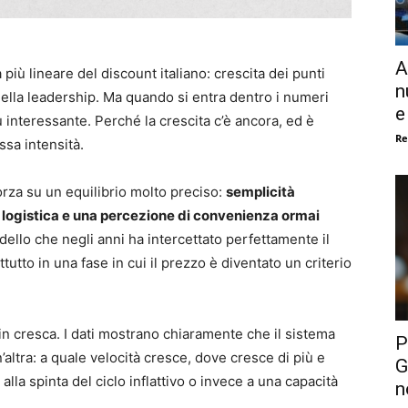
A
più lineare del discount italiano: crescita dei punti
n
della leadership. Ma quando si entra dentro i numeri
e
iù interessante. Perché la crescita c’è ancora, ed è
Re
sa intensità.
orza su un equilibrio molto preciso:
semplicità
za logistica e una percezione di convenienza ormai
ello che negli anni ha intercettato perfettamente il
utto in una fase in cui il prezzo è diventato un criterio
n cresca. I dati mostrano chiaramente che il sistema
P
ltra: a quale velocità cresce, dove cresce di più e
G
la spinta del ciclo inflattivo o invece a una capacità
n