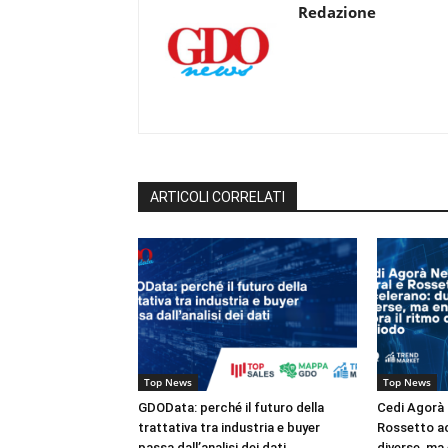
Redazione
ARTICOLI CORRELATI
Top News
Top News
GDOData: perché il futuro della
Cedi Agorà 
trattativa tra industria e buyer
Rossetto ac
passa dall’analisi dei dati
diverse, ma