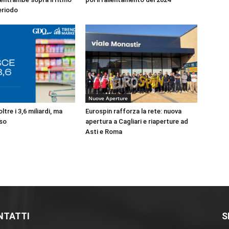
eriodo
Nuove Aperture
tre i 3,6 miliardi, ma
Eurospin rafforza la rete: nuova
so
apertura a Cagliari e riaperture ad
Asti e Roma
NTATTI
S