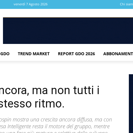
venerdì 7 Agosto 2026
Chi sia
 GDO
TREND MARKET
REPORT GDO 2026
ABBONAMENT
cora, ma non tutti i
stesso ritmo.
Eurospin mostra una crescita ancora diffusa, ma con
pesa Intelligente resta il motore del gruppo, mentre
ano una fase più matura e selettiva dello sviluppo.