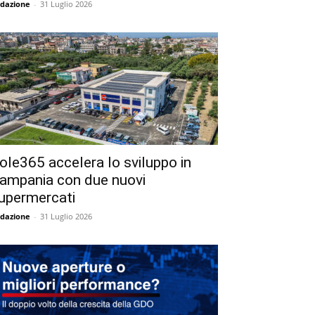
dazione
-
31 Luglio 2026
ole365 accelera lo sviluppo in
ampania con due nuovi
upermercati
dazione
-
31 Luglio 2026