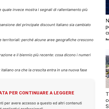
e quale invece mostra i segnali di rallentamento più
N
spansione del principale discount italiano sia cambiato
p
c
Re
e territoriali: perché alcune aree geografiche crescono
erazione e il biennio più recente: cosa dicono i numeri
 italiano ora che la crescita entra in una nuova fase
VATA PER CONTINUARE A LEGGERE
T
c
ti per avere accesso a questo ed altri contenuti
S
applicativi professionali.