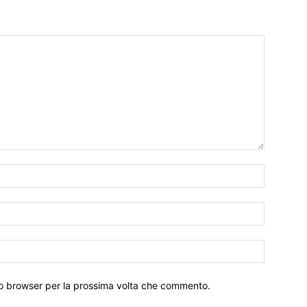
Nome:*
Email:*
Sito
Web:
sto browser per la prossima volta che commento.