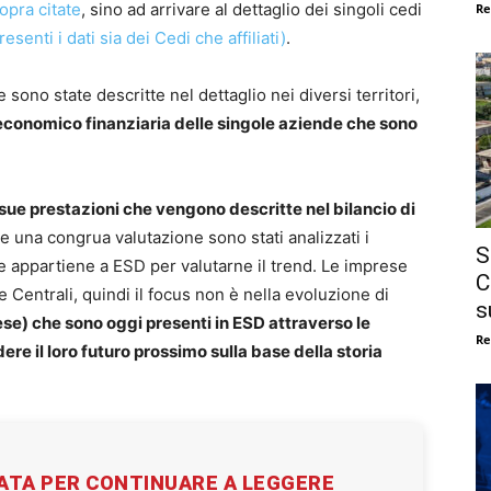
sopra citate
, sino ad arrivare al dettaglio dei singoli cedi
Re
nti i dati sia dei Cedi che affiliati)
.
 sono state descritte nel dettaglio nei diversi territori,
economico finanziaria delle singole aziende che sono
 sue prestazioni che vengono descritte nel bilancio di
re una congrua valutazione sono stati analizzati i
S
he appartiene a ESD per valutarne il trend. Le imprese
C
 Centrali, quindi il focus non è nella evoluzione di
s
se) che sono oggi presenti in ESD attraverso le
Re
re il loro futuro prossimo sulla base della storia
VATA PER CONTINUARE A LEGGERE