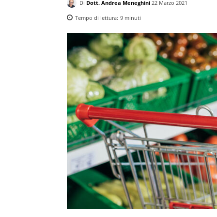
Di
Dott. Andrea Meneghini
22 Marzo 2021
Tempo di lettura:
9
minuti