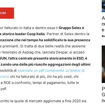
MIUM
A
n
r fatturato in Italia e dentro essa il
Gruppo Selex è
e
x storico leader Coop Italia
. Partner di Selex dentro la
Re
azione che nel tempo ha solidificato la sua presenza
 premianti. Si tratta di due belle realtà che assieme
 l’esempio di Aspiag che, lasciata Despar, si accasò
SUN, l’altra centrale presente storicamente in ESD, è
zzando una delle più riuscite aggregazioni degli ultimi
sibilità di
scaricare un pdf contenente un'analisi di
 loro
: chi ha fatturato di più, chi ha più costi, chi
I e ROE a confronto, tempi di pagamento, tutte le
P
 pdf.
G
n
ritto le quote di mercato aggiornate a fine 2020 sia