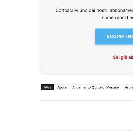
Sottoscrivi uno dei nostri abbonamen
come report ed 
SCOPRI I 
Sei già 
TAGS
Agorà
Andamento Quote di Mercato
Aspi