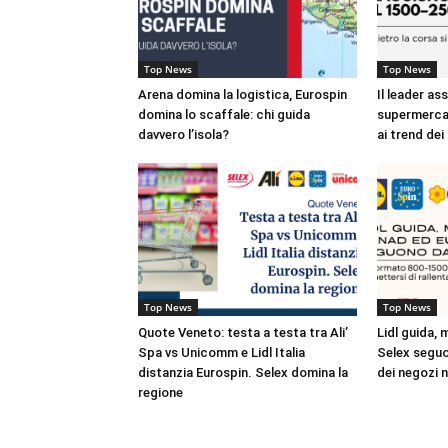
Top News
Top News
Arena domina la logistica, Eurospin
Il leader as
domina lo scaffale: chi guida
supermercat
davvero l’isola?
ai trend dei
Top News
Top News
Quote Veneto: testa a testa tra Ali’
Lidl guida,
Spa vs Unicomm e Lidl Italia
Selex seguo
distanzia Eurospin. Selex domina la
dei negozi 
regione