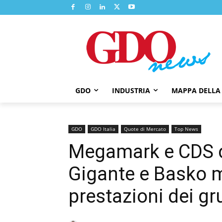
GDO
INDUSTRIA
MAPPA DELLA
GDO
GDO Italia
Quote di Mercato
Top News
Megamark e CDS cre
Gigante e Basko mi
prestazioni dei g