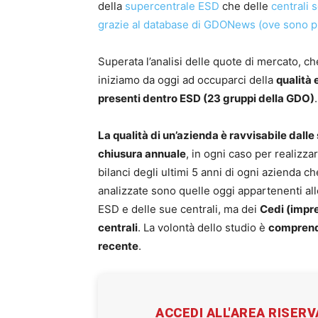
della
supercentrale ESD
che delle
centrali 
grazie al database di GDONews (ove sono prese
Superata l’analisi delle quote di mercato, che
iniziamo da oggi ad occuparci della
qualità 
presenti dentro ESD (23 gruppi della GDO)
.
La qualità di un’azienda è ravvisabile dalle
chiusura annuale
, in ogni caso per realizza
bilanci degli ultimi 5 anni di ogni azienda c
analizzate sono quelle oggi appartenenti alle
ESD e delle sue centrali, ma dei
Cedi (impre
centrali
. La volontà dello studio è
comprende
recente
.
ACCEDI ALL'AREA RISER