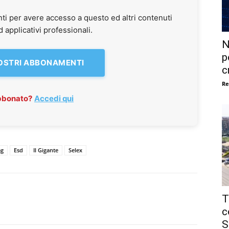
ti per avere accesso a questo ed altri contenuti
applicativi professionali.
N
p
NOSTRI ABBONAMENTI
c
Re
abbonato?
Accedi qui
ag
Esd
Il Gigante
Selex
T
c
S