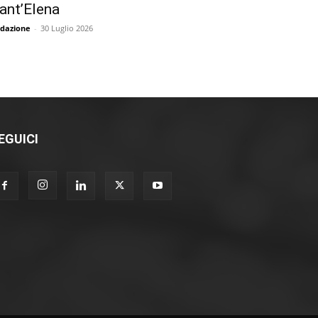
ant’Elena
dazione
-
30 Luglio 2026
EGUICI