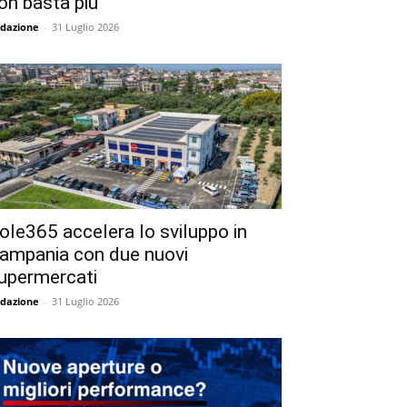
on basta più
dazione
-
31 Luglio 2026
ole365 accelera lo sviluppo in
ampania con due nuovi
upermercati
dazione
-
31 Luglio 2026