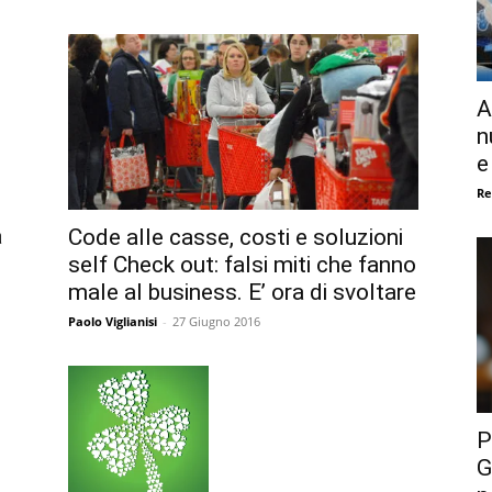
A
n
e
Re
a
Code alle casse, costi e soluzioni
self Check out: falsi miti che fanno
male al business. E’ ora di svoltare
Paolo Viglianisi
-
27 Giugno 2016
P
G