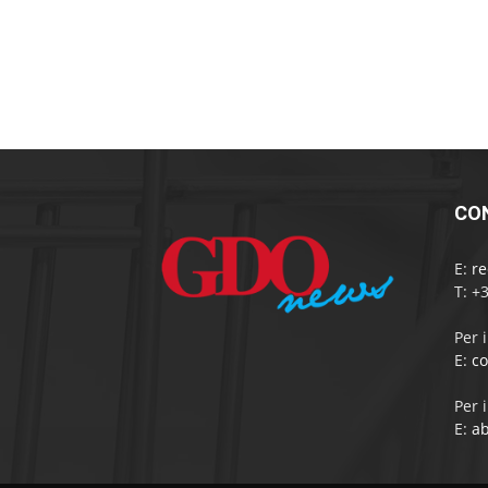
CO
E:
r
T: +
Per 
E:
c
Per 
E:
a