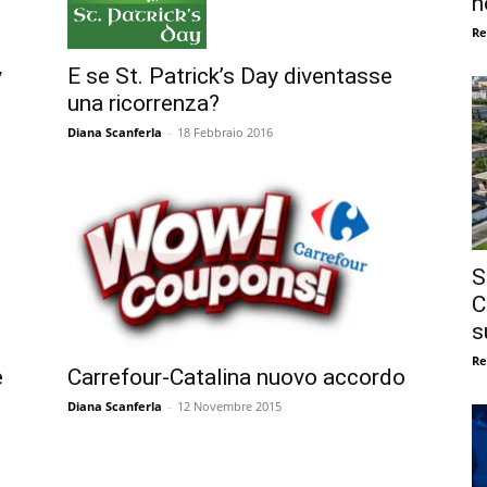
n
Re
y
E se St. Patrick’s Day diventasse
una ricorrenza?
Diana Scanferla
-
18 Febbraio 2016
S
C
s
Re
Carrefour-Catalina nuovo accordo
e
Diana Scanferla
-
12 Novembre 2015