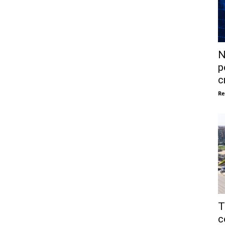
N
p
c
Re
T
c