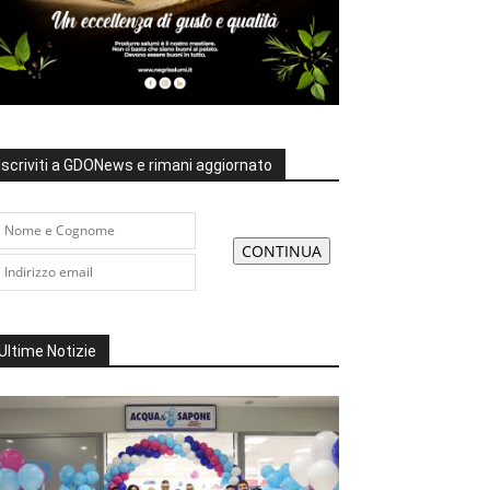
Iscriviti a GDONews e rimani aggiornato
Ultime Notizie