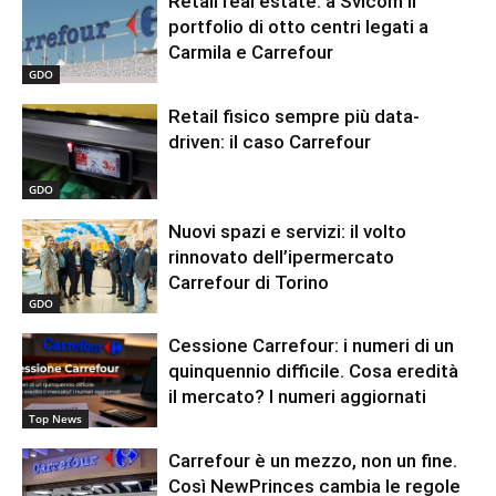
Retail real estate: a Svicom il
portfolio di otto centri legati a
Carmila e Carrefour
GDO
Retail fisico sempre più data-
driven: il caso Carrefour
GDO
Nuovi spazi e servizi: il volto
rinnovato dell’ipermercato
Carrefour di Torino
GDO
Cessione Carrefour: i numeri di un
quinquennio difficile. Cosa eredità
il mercato? I numeri aggiornati
Top News
Carrefour è un mezzo, non un fine.
Così NewPrinces cambia le regole