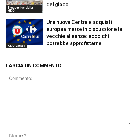
del gioco
Prospettive della
GDO
Una nuova Centrale acquisti
europea mette in discussione le
vecchie alleanze: ecco chi
potrebbe approfittarne
GDO Estero
LASCIA UN COMMENTO
Commento:
No