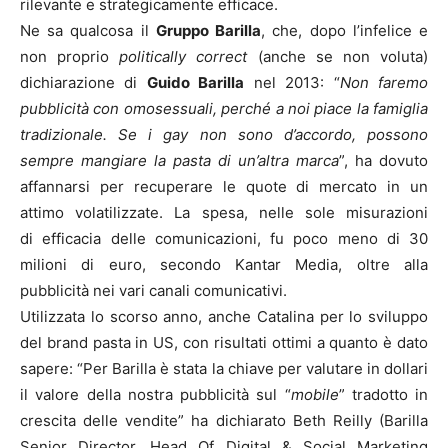
rilevante e strategicamente efficace.
Ne sa qualcosa il
Gruppo Barilla
, che, dopo l’infelice e
non proprio
politically correct
(anche se non voluta)
dichiarazione di
Guido Barilla
nel 2013: “
Non faremo
pubblicità con omosessuali, perché a noi piace la famiglia
tradizionale. Se i gay non sono d’accordo, possono
sempre mangiare la pasta di un’altra marca
”, ha dovuto
affannarsi per recuperare le quote di mercato in un
attimo volatilizzate. La spesa, nelle sole misurazioni
di efficacia delle comunicazioni, fu poco meno di 30
milioni di euro, secondo Kantar Media, oltre alla
pubblicità nei vari canali comunicativi.
Utilizzata lo scorso anno, anche Catalina per lo sviluppo
del brand pasta in US, con risultati ottimi a quanto è dato
sapere: “Per Barilla è stata la chiave per valutare in dollari
il valore della nostra pubblicità sul “
mobile
” tradotto in
crescita delle vendite” ha dichiarato Beth Reilly (Barilla
Senior Director, Head Of Digital & Social Marketing