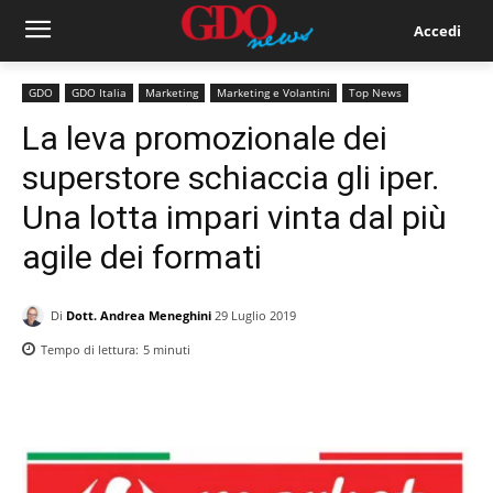
Accedi
GDO
GDO Italia
Marketing
Marketing e Volantini
Top News
La leva promozionale dei
superstore schiaccia gli iper.
Una lotta impari vinta dal più
agile dei formati
Di
Dott. Andrea Meneghini
29 Luglio 2019
Tempo di lettura:
5
minuti