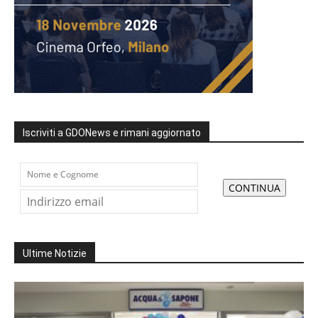
Iscriviti a GDONews e rimani aggiornato
Ultime Notizie