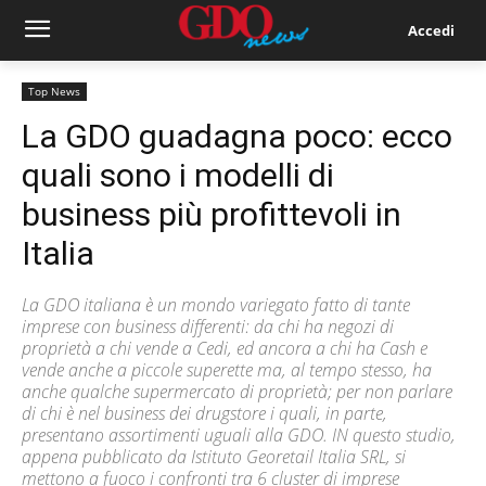
Accedi
Top News
La GDO guadagna poco: ecco
quali sono i modelli di
business più profittevoli in
Italia
La GDO italiana è un mondo variegato fatto di tante
imprese con business differenti: da chi ha negozi di
proprietà a chi vende a Cedi, ed ancora a chi ha Cash e
vende anche a piccole superette ma, al tempo stesso, ha
anche qualche supermercato di proprietà; per non parlare
di chi è nel business dei drugstore i quali, in parte,
presentano assortimenti uguali alla GDO. IN questo studio,
appena pubblicato da Istituto Georetail Italia SRL, si
mettono a fuoco i confronti tra 6 cluster di imprese