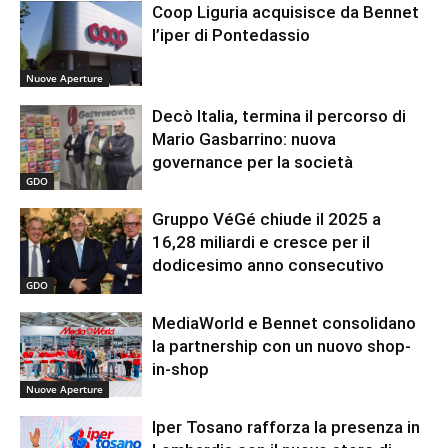
Coop Liguria acquisisce da Bennet
l’iper di Pontedassio
Nuove Aperture
Decò Italia, termina il percorso di
Mario Gasbarrino: nuova
governance per la società
GDO
Gruppo VéGé chiude il 2025 a
16,28 miliardi e cresce per il
dodicesimo anno consecutivo
GDO
MediaWorld e Bennet consolidano
la partnership con un nuovo shop-
in-shop
Nuove Aperture
Iper Tosano rafforza la presenza in