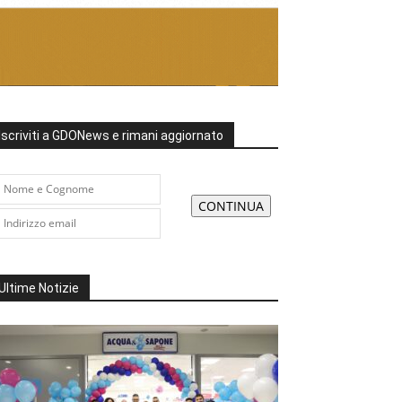
Iscriviti a GDONews e rimani aggiornato
Ultime Notizie