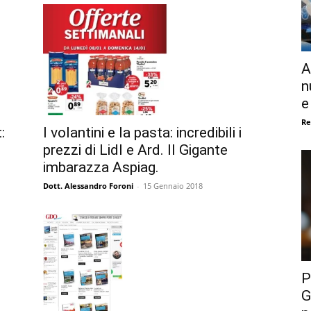
A
n
e
Re
:
I volantini e la pasta: incredibili i
prezzi di Lidl e Ard. Il Gigante
imbarazza Aspiag.
Dott. Alessandro Foroni
-
15 Gennaio 2018
P
G