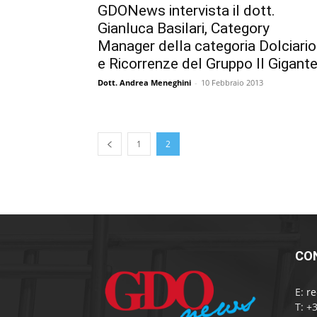
GDONews intervista il dott.
Gianluca Basilari, Category
Manager della categoria Dolciario
e Ricorrenze del Gruppo Il Gigante
Dott. Andrea Meneghini
-
10 Febbraio 2013
1
2
CO
E:
r
T: +