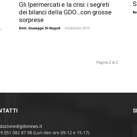
S
Gli Ipermercati e la crisi: i segreti
dei bilanci della GDO…con grosse
Re
sorprese
.
Dott. Giuseppe Di Napoli
-
4 Febbraio 2013
Pagina 2 di 2
NTATTI
S
edazione@gdonews.it
39 051 082 87 98 (Lun-Ven ore 09-12 e 15-17)