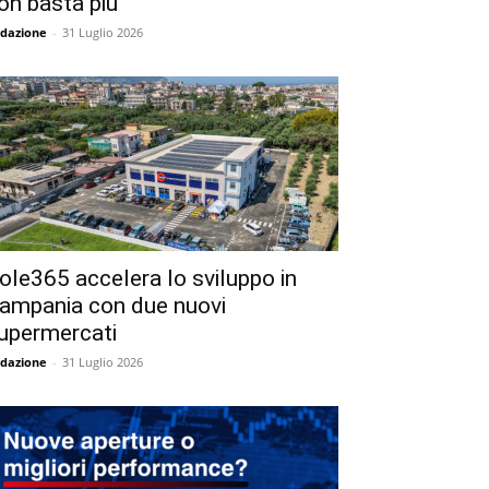
on basta più
dazione
-
31 Luglio 2026
ole365 accelera lo sviluppo in
ampania con due nuovi
upermercati
dazione
-
31 Luglio 2026