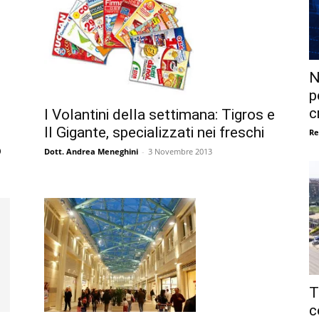
N
p
c
I Volantini della settimana: Tigros e
Il Gigante, specializzati nei freschi
Re
o
Dott. Andrea Meneghini
-
3 Novembre 2013
T
c