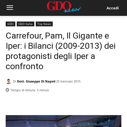
Accedi
GDO
GDO Italia
Top News
Carrefour, Pam, Il Gigante e
Iper: i Bilanci (2009-2013) dei
protagonisti degli Iper a
confronto
Di
Dott. Giuseppe Di Napoli
25 Gennaio 2015
Tempo di lettura:
5
minuti