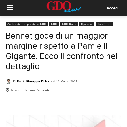
Accedi
Analisi dei Gruppi della GDO
GDO
GDO Italia
Opinioni
Top News
Bennet gode di un maggior
margine rispetto a Pam e Il
Gigante. Ecco il confronto nel
dettaglio
Di
Dott. Giuseppe Di Napoli
11 Marzo 2019
Tempo di lettura:
6
minuti