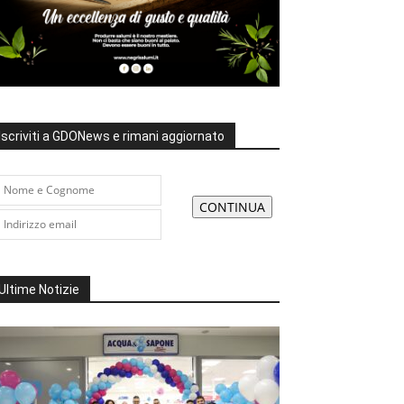
Iscriviti a GDONews e rimani aggiornato
Ultime Notizie