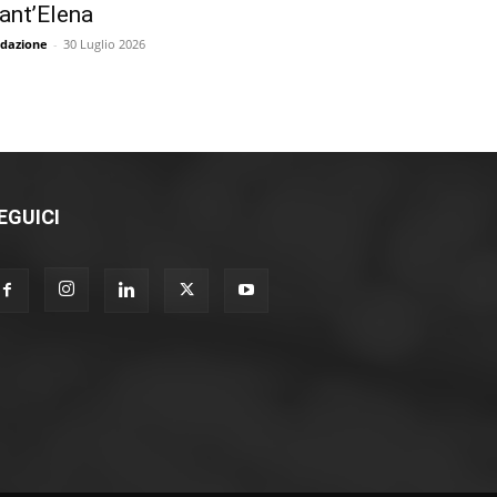
ant’Elena
dazione
-
30 Luglio 2026
EGUICI