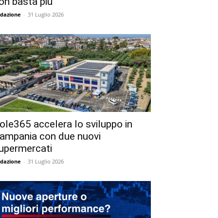
on basta più
dazione
-
31 Luglio 2026
ole365 accelera lo sviluppo in
ampania con due nuovi
upermercati
dazione
-
31 Luglio 2026