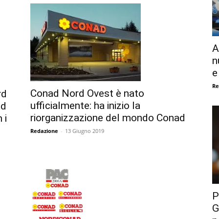
A
n
e
Re
Conad Nord Ovest è nato
rd
ufficialmente: ha inizio la
ad
riorganizzazione del mondo Conad
 i
Redazione
-
13 Giugno 2019
P
G