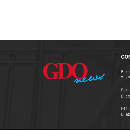
CO
E:
r
T: +
Per 
E:
c
Per 
E:
a