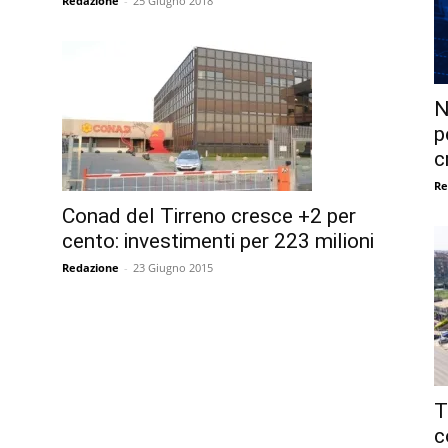
Redazione
-
25 Giugno 2018
N
p
c
Re
Conad del Tirreno cresce +2 per
cento: investimenti per 223 milioni
Redazione
-
23 Giugno 2015
T
c