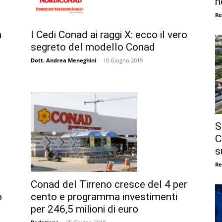
n
Re
a
I Cedi Conad ai raggi X: ecco il vero
segreto del modello Conad
Dott. Andrea Meneghini
-
10 Giugno 2019
S
C
s
Re
Conad del Tirreno cresce del 4 per
o
cento e programma investimenti
per 246,5 milioni di euro