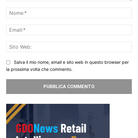
Commento:
No
Ema
Sit
We
Salva il mio nome, email e sito web in questo browser per
la prossima volta che commento.