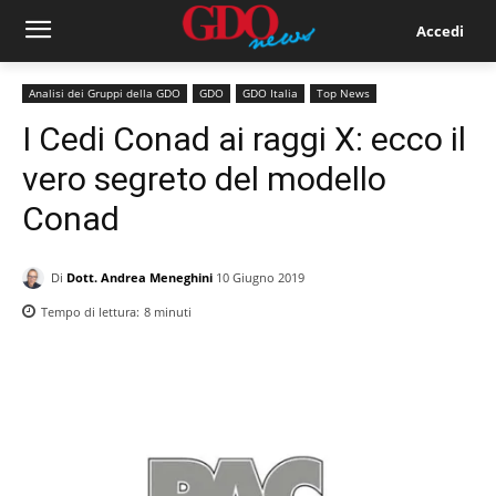
Accedi
Analisi dei Gruppi della GDO
GDO
GDO Italia
Top News
I Cedi Conad ai raggi X: ecco il
vero segreto del modello
Conad
Di
Dott. Andrea Meneghini
10 Giugno 2019
Tempo di lettura:
8
minuti