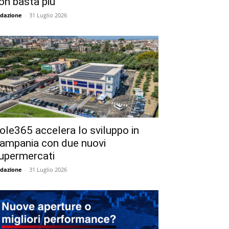
on basta più
dazione
-
31 Luglio 2026
ole365 accelera lo sviluppo in
ampania con due nuovi
upermercati
dazione
-
31 Luglio 2026