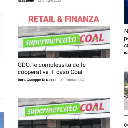
Redazione
-
26 Giugno 2022
N
p
c
Re
GDO: le complessità delle
cooperative. Il caso Coal
Dott. Giuseppe Di Napoli
-
27 Febbraio 2022
T
c