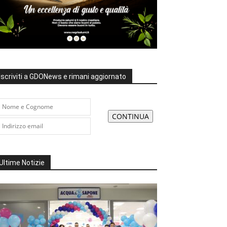
Iscriviti a GDONews e rimani aggiornato
Ultime Notizie