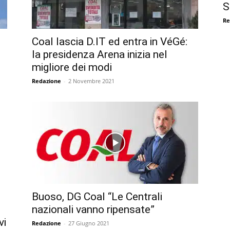
S
Re
Coal lascia D.IT ed entra in VéGé:
la presidenza Arena inizia nel
migliore dei modi
Redazione
-
2 Novembre 2021
i
Buoso, DG Coal “Le Centrali
nazionali vanno ripensate”
vi
Redazione
-
27 Giugno 2021