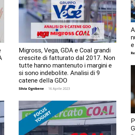
A
n
e
e
Migross, Vega, GDA e Coal grandi
Re
A
crescite di fatturato dal 2017. Non
tutte hanno mantenuto i margini e
si sono indebolite. Analisi di 9
catene della GDO
Silvia Ognibene
-
16 Aprile 2023
P
G