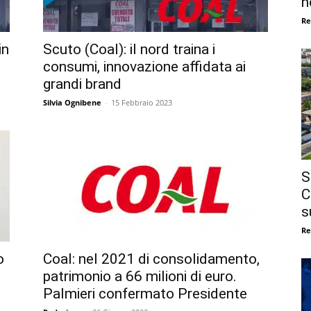
n
Re
in
Scuto (Coal): il nord traina i
consumi, innovazione affidata ai
grandi brand
Silvia Ognibene
-
15 Febbraio 2023
S
C
s
Re
o
Coal: nel 2021 di consolidamento,
patrimonio a 66 milioni di euro.
Palmieri confermato Presidente