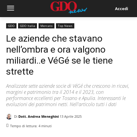
Accedi
GDO
GDO Italia
Mercato
Top News
Le aziende che stavano
nell’ombra e ora valgono
miliardi..e VéGé se le tiene
strette
Analizzate sette aziende socie di VéGé che crescono in ricavi,
margini e patrimonio tra il 2014 e il 2023, con
performance eccellenti per Tosano e Apulia. Interessanti le
evoluzioni dei patrimoni netti. Nell'articolo tutti i dati
Di
Dott. Andrea Meneghini
13 Aprile 2025
Tempo di lettura:
4
minuti