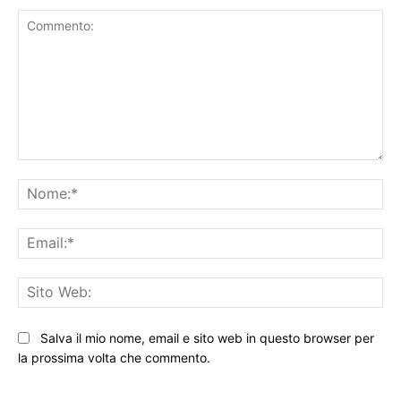
Commento:
No
Ema
Sit
We
Salva il mio nome, email e sito web in questo browser per
la prossima volta che commento.