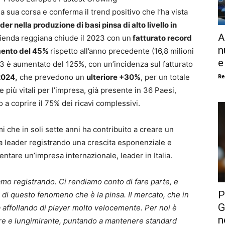
la sua corsa e conferma il trend positivo che l’ha vista
der nella produzione di basi pinsa di alto livello in
A
azienda reggiana chiude il 2023 con un
fatturato record
n
mento del 45%
rispetto all’anno precedente (16,8 milioni
e
23 è aumentato del 125%, con un’incidenza sul fatturato
Re
 2024,
che prevedono un
ulteriore +30%
, per un totale
e più vitali per l’impresa, già presente in 36 Paesi,
a coprire il 75% dei ricavi complessivi.
i che in soli sette anni ha contribuito a creare un
 leader registrando una crescita esponenziale e
entare un’impresa internazionale, leader in Italia.
iamo registrando. Ci rendiamo conto di fare parte, e
P
 di questo fenomeno che è la pinsa. Il mercato, che in
G
sta affollando di player molto velocemente. Per noi è
n
are e lungimirante, puntando a mantenere standard