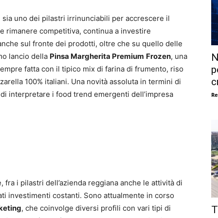
a uno dei pilastri irrinunciabili per accrescere il
e rimanere competitiva, continua a investire
nche sul fronte dei prodotti, oltre che su quello delle
N
mo lancio della
Pinsa Margherita Premium
Frozen
, una
p
empre fatta con il tipico mix di farina di frumento, riso
c
ella 100% italiani. Una novità assoluta in termini di
à di interpretare i food trend emergenti dell’impresa
Re
fra i pilastri dell’azienda reggiana anche le attività di
i investimenti costanti. Sono attualmente in corso
keting
, che coinvolge diversi profili con vari tipi di
T