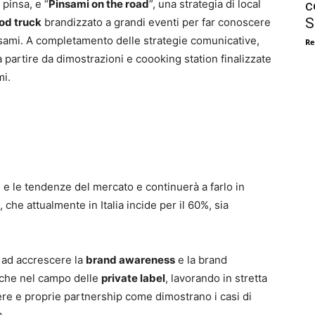
c
 pinsa, e “
Pinsami on the road
”, una strategia di local
S
od truck
brandizzato a grandi eventi per far conoscere
insami. A completamento delle strategie comunicative,
Re
a partire da dimostrazioni e coooking station finalizzate
mi.
i e le tendenze del mercato e continuerà a farlo in
 che attualmente in Italia incide per il 60%, sia
e ad accrescere la
brand awareness
e la brand
nche nel campo delle
private label
, lavorando in stretta
 vere e proprie partnership come dimostrano i casi di
a.