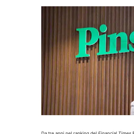
Da tre anni nel ranking del
Financial Times
F