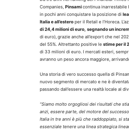
Companies,
Pinsami
continua inarrestabile 
in pochi anni conquistare la posizione di
lea
Italia e all’estero
per il Retail e l’Horeca. L’
di 24,4 milioni di euro,
segnando un incre
di euro),
grazie anche all’export che nel 20
del 55%. Altrettanto positive le
stime per il
di 33 milioni di euro. I mercati esteri, sempr
avranno un peso ancora maggiore, arrivando 
Una storia di vero successo quella di Pinsam
nuovo segmento di mercato e ne è diventata
passando dall’essere una realtà locale al div
“Siamo molto orgogliosi dei risultati che st
anzi, essere parte, del motore del successo
Italia in tre anni è più che raddoppiato, si 
essenziale tenere una linea strategica line