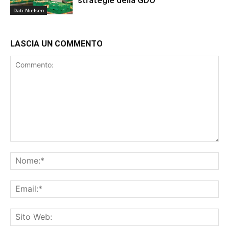
strategie della GDO
Dati Nielsen
LASCIA UN COMMENTO
Commento:
No
Ema
Sit
We