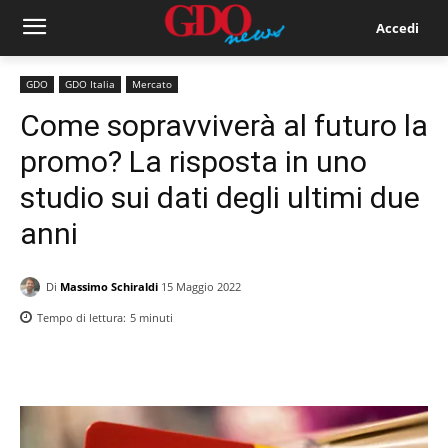
Accedi
GDO
GDO Italia
Mercato
Come sopravviverà al futuro la
promo? La risposta in uno
studio sui dati degli ultimi due
anni
Di
Massimo Schiraldi
15 Maggio 2022
Tempo di lettura:
5
minuti