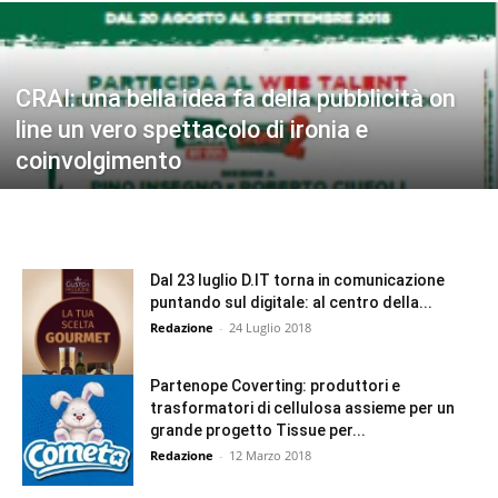
CRAI: una bella idea fa della pubblicità on
line un vero spettacolo di ironia e
coinvolgimento
Dal 23 luglio D.IT torna in comunicazione
puntando sul digitale: al centro della...
Redazione
-
24 Luglio 2018
Partenope Coverting: produttori e
trasformatori di cellulosa assieme per un
grande progetto Tissue per...
Redazione
-
12 Marzo 2018