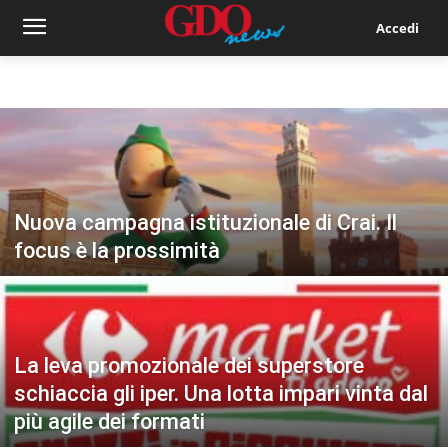
Accedi
Nuova campagna istituzionale di Crai. Il
focus è la prossimità
La leva promozionale dei superstore
schiaccia gli iper. Una lotta impari vinta dal
più agile dei formati