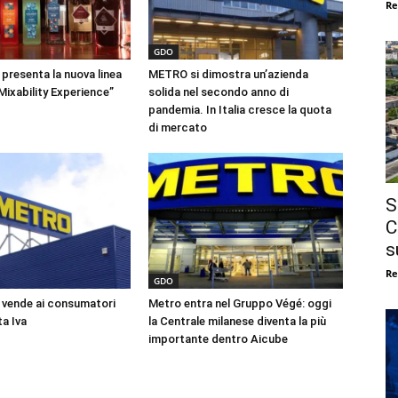
Re
GDO
 presenta la nuova linea
METRO si dimostra un’azienda
ixability Experience”
solida nel secondo anno di
pandemia. In Italia cresce la quota
di mercato
S
C
s
Re
GDO
a vende ai consumatori
Metro entra nel Gruppo Végé: oggi
a Iva
la Centrale milanese diventa la più
importante dentro Aicube