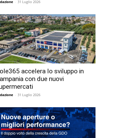
dazione
-
31 Luglio 2026
ole365 accelera lo sviluppo in
ampania con due nuovi
upermercati
dazione
-
31 Luglio 2026