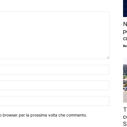
N
p
c
Re
Nome:*
Email:*
Sito
Web:
T
sto browser per la prossima volta che commento.
c
S