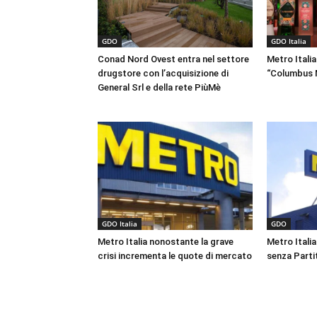
GDO
GDO Italia
Conad Nord Ovest entra nel settore
Metro Italia
drugstore con l’acquisizione di
“Columbus M
General Srl e della rete PiùMè
GDO Italia
GDO
Metro Italia nonostante la grave
Metro Itali
crisi incrementa le quote di mercato
senza Partit