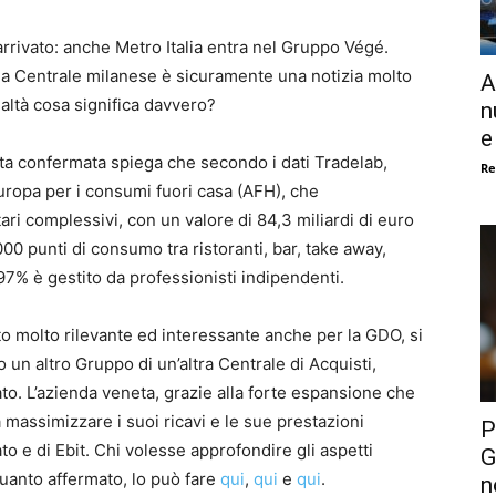
 è arrivato: anche Metro Italia entra nel Gruppo Végé.
alla Centrale milanese è sicuramente una notizia molto
A
ealtà cosa significa davvero?
n
e
ata confermata spiega che secondo i dati Tradelab,
Re
Europa per i consumi fuori casa (AFH), che
ri complessivi, con un valore di 84,3 miliardi di euro
00 punti di consumo tra ristoranti, bar, take away,
l 97% è gestito da professionisti indipendenti.
ato molto rilevante ed interessante anche per la GDO, si
un altro Gruppo di un’altra Centrale di Acquisti,
to. L’azienda veneta, grazie alla forte espansione che
 massimizzare i suoi ricavi e le sue prestazioni
P
to e di Ebit. Chi volesse approfondire gli aspetti
G
quanto affermato, lo può fare
qui
,
qui
e
qui
.
n