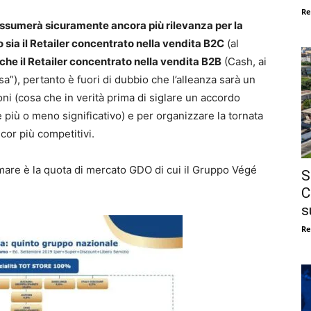
Re
i assumerà sicuramente ancora più rilevanza per la
sia il Retailer concentrato nella vendita B2C
(al
che il Retailer concentrato nella vendita B2B
(Cash, ai
a”), pertanto è fuori di dubbio che l’alleanza sarà un
ni (cosa che in verità prima di siglare un accordo
e più o meno significativo) e per organizzare la tornata
cor più competitivi.
mare è la quota di mercato GDO di cui il Gruppo Végé
S
C
s
Re