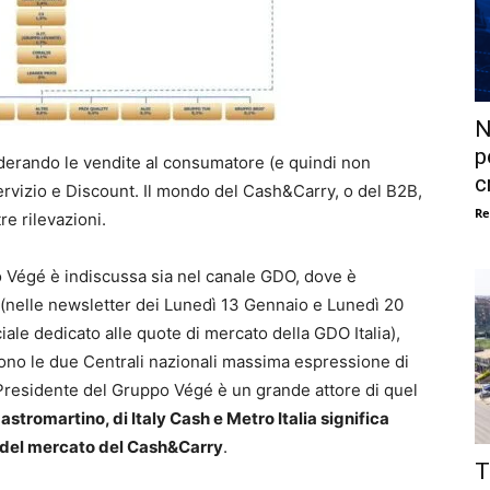
N
p
derando le vendite al consumatore (e quindi non
c
 Servizio e Discount. Il mondo del Cash&Carry, o del B2B,
Re
re rilevazioni.
ppo Végé è indiscussa sia nel canale GDO, dove è
o (nelle newsletter dei Lunedì 13 Gennaio e Lunedì 20
e dedicato alle quote di mercato della GDO Italia),
sono le due Centrali nazionali massima espressione di
 Presidente del Gruppo Végé è un grande attore di quel
astromartino, di Italy Cash e Metro Italia significa
p del mercato del Cash&Carry
.
T