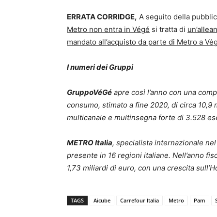
ERRATA CORRIDGE,
A seguito della pubblic
Metro non entra in Végé
si tratta di
un’allea
mandato all’acquisto da parte di Metro a Vé
I numeri dei Gruppi
GruppoVéGé
apre così l’anno con una compa
consumo, stimato a fine 2020, di circa 10,9 
multicanale e multinsegna forte di 3.528 es
METRO Italia
, specialista internazionale ne
presente in 16 regioni italiane. Nell’anno f
1,73 miliardi di euro, con una crescita sull’
TAGS
Aicube
Carrefour Italia
Metro
Pam