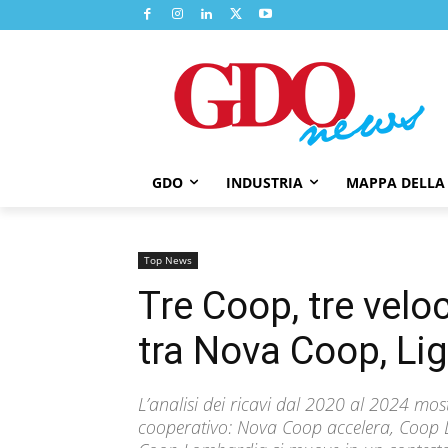
GDO
INDUSTRIA
MAPPA DELLA
Top News
Tre Coop, tre velo
tra Nova Coop, Li
L’analisi dei ricavi dal 2020 al 2024 most
cooperativo: Nova Coop accelera, Coop L