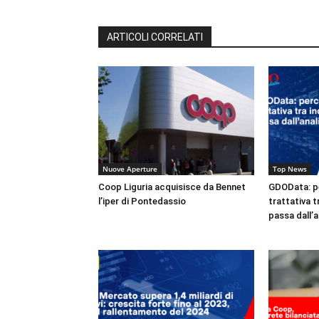
ARTICOLI CORRELATI
Nuove Aperture
Top News
Coop Liguria acquisisce da Bennet
GDOData: pe
l’iper di Pontedassio
trattativa t
passa dall’an