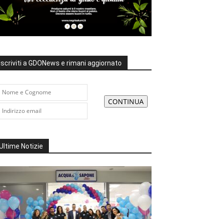
Iscriviti a GDONews e rimani aggiornato
Ultime Notizie