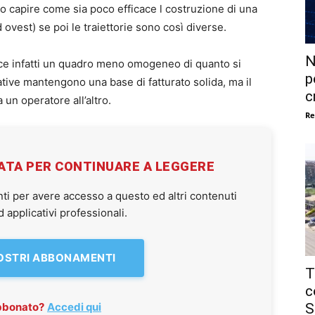
o capire come sia poco efficace l costruzione di una
 ovest) se poi le traiettorie sono così diverse.
N
uisce infatti un quadro meno omogeneo di quanto si
p
tive mantengono una base di fatturato solida, ma il
c
un operatore all’altro.
Re
VATA PER CONTINUARE A LEGGERE
ti per avere accesso a questo ed altri contenuti
applicativi professionali.
NOSTRI ABBONAMENTI
T
c
S
abbonato?
Accedi qui