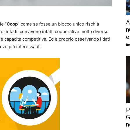
A
le “
Coop
” come se fosse un blocco unico rischia
n
ro, infatti, convivono infatti cooperative molto diverse
e
te e capacità competitiva. Ed è proprio osservando i dati
Re
nze più interessanti.
P
G
n