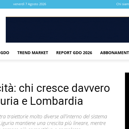
venerdì 7 Agosto 2026
Chi sia
 GDO
TREND MARKET
REPORT GDO 2026
ABBONAMENT
cità: chi cresce davvero
guria e Lombardia
ra traiettorie molto diverse all’interno del sistema
iguria mantiene una crescita più lineare, mentre