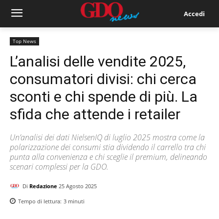
Accedi
Top News
L’analisi delle vendite 2025,
consumatori divisi: chi cerca
sconti e chi spende di più. La
sfida che attende i retailer
Un’analisi dei dati NielsenIQ di luglio 2025 mostra come la
polarizzazione dei consumi stia dividendo il carrello tra chi
punta alla convenienza e chi sceglie il premium, delineando
scenari complessi per la GDO.
Di
Redazione
25 Agosto 2025
Tempo di lettura:
3
minuti