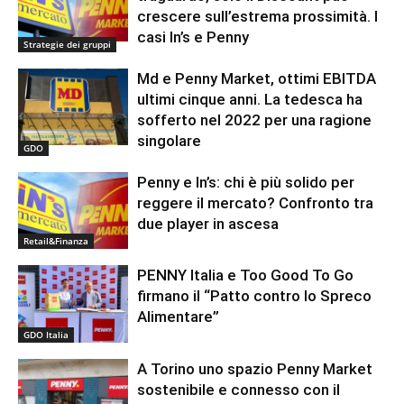
crescere sull’estrema prossimità. I
casi In’s e Penny
Strategie dei gruppi
Md e Penny Market, ottimi EBITDA
ultimi cinque anni. La tedesca ha
sofferto nel 2022 per una ragione
singolare
GDO
Penny e In’s: chi è più solido per
reggere il mercato? Confronto tra
due player in ascesa
Retail&Finanza
PENNY Italia e Too Good To Go
firmano il “Patto contro lo Spreco
Alimentare”
GDO Italia
A Torino uno spazio Penny Market
sostenibile e connesso con il