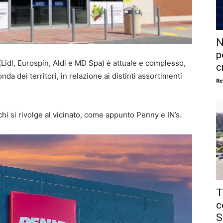
N
p
 (Lidl, Eurospin, Aldi e MD Spa) è attuale e complesso,
c
nda dei territori, in relazione ai distinti assortimenti
Re
 chi si rivolge al vicinato, come appunto Penny e IN’s.
T
c
S