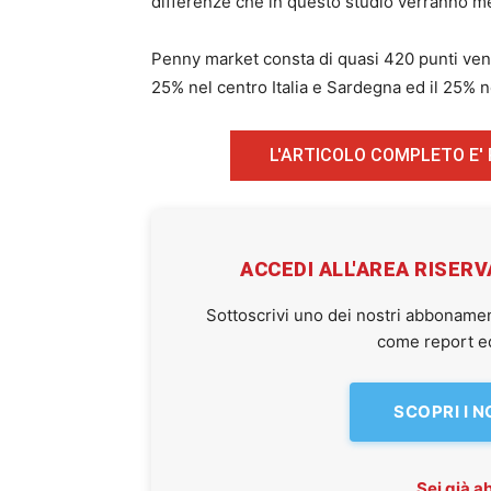
differenze che in questo studio verranno m
Penny market consta di quasi 420 punti vendit
25% nel centro Italia e Sardegna ed il 25% ne
L'ARTICOLO COMPLETO E'
ACCEDI ALL'AREA RISER
Sottoscrivi uno dei nostri abbonamen
come report ed 
SCOPRI I 
Sei già 