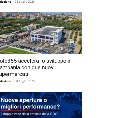
dazione
-
31 Luglio 2026
ole365 accelera lo sviluppo in
ampania con due nuovi
upermercati
dazione
-
31 Luglio 2026