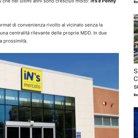
 che nei ultimi anni sono cresciuti molto: I
n’s e Penny
Re
rmat di convenienza rivolto al vicinato senza la
una centralità rilevante delle proprie MDD. In due
a prossimità.
S
C
s
Re