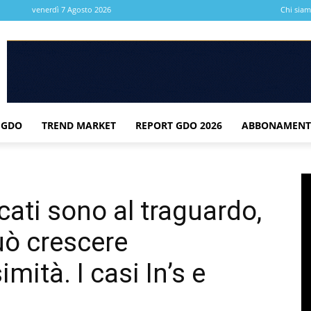
venerdì 7 Agosto 2026
Chi sia
 GDO
TREND MARKET
REPORT GDO 2026
ABBONAMENT
cati sono al traguardo,
uò crescere
mità. I casi In’s e