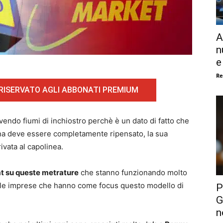
A
n
e
Re
 RISERVATO AGLI ABBONATI PREMIUM
vendo fiumi di inchiostro perchè è un dato di fatto che
iana deve essere completamente ripensato, la sua
ivata al capolinea.
at su queste metrature
che stanno funzionando molto
delle imprese che hanno come focus questo modello di
P
G
n