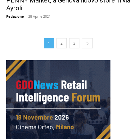
PENNY Market, a Genova nuovo store in via
Ayroli
Redazione
-
28 Aprile 2021
1
2
3