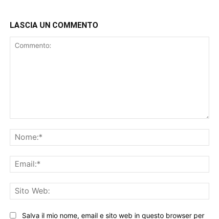
LASCIA UN COMMENTO
Commento:
No
Ema
Sit
We
Salva il mio nome, email e sito web in questo browser per