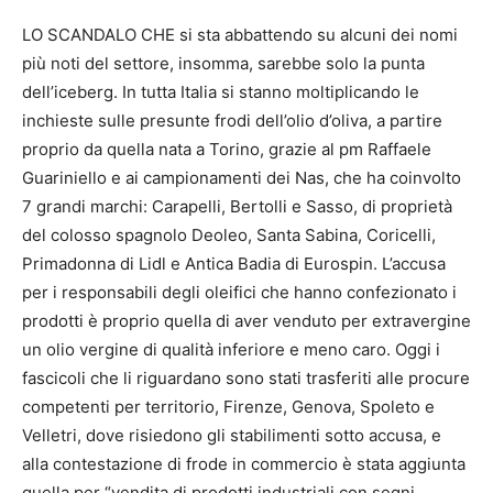
LO SCANDALO CHE si sta abbattendo su alcuni dei nomi
più noti del settore, insomma, sarebbe solo la punta
dell’iceberg. In tutta Italia si stanno moltiplicando le
inchieste sulle presunte frodi dell’olio d’oliva, a partire
proprio da quella nata a Torino, grazie al pm Raffaele
Guariniello e ai campionamenti dei Nas, che ha coinvolto
7 grandi marchi: Carapelli, Bertolli e Sasso, di proprietà
del colosso spagnolo Deoleo, Santa Sabina, Coricelli,
Primadonna di Lidl e Antica Badia di Eurospin. L’accusa
per i responsabili degli oleifici che hanno confezionato i
prodotti è proprio quella di aver venduto per extravergine
un olio vergine di qualità inferiore e meno caro. Oggi i
fascicoli che li riguardano sono stati trasferiti alle procure
competenti per territorio, Firenze, Genova, Spoleto e
Velletri, dove risiedono gli stabilimenti sotto accusa, e
alla contestazione di frode in commercio è stata aggiunta
quella per “vendita di prodotti industriali con segni