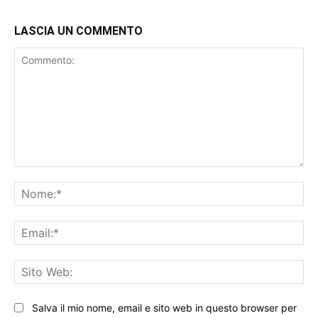
LASCIA UN COMMENTO
Commento:
No
Ema
Sit
We
Salva il mio nome, email e sito web in questo browser per