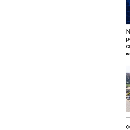
N
p
c
Re
T
c