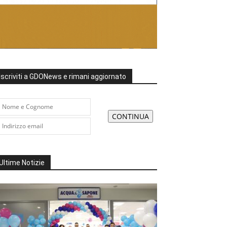
Iscriviti a GDONews e rimani aggiornato
Ultime Notizie