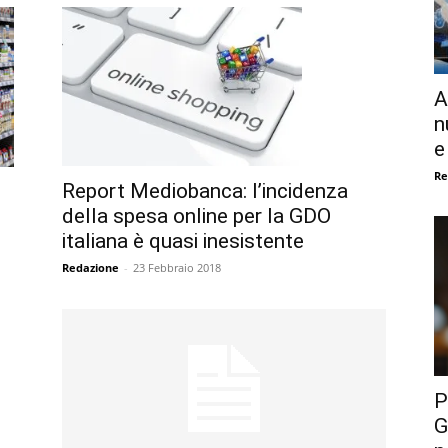
A
n
e
Re
Report Mediobanca: l’incidenza
della spesa online per la GDO
italiana è quasi inesistente
Redazione
-
23 Febbraio 2018
P
G