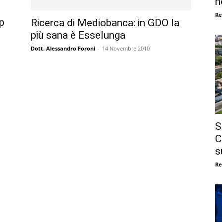
n
Re
p
Ricerca di Mediobanca: in GDO la
più sana è Esselunga
Dott. Alessandro Foroni
-
14 Novembre 2010
S
C
s
Re