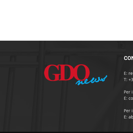
CO
E:
r
T: +
Per 
E:
c
Per 
E:
a