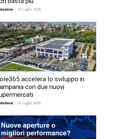
on basta più
dazione
-
31 Luglio 2026
ole365 accelera lo sviluppo in
ampania con due nuovi
upermercati
dazione
-
31 Luglio 2026