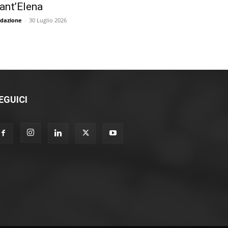
ant’Elena
dazione
-
30 Luglio 2026
EGUICI