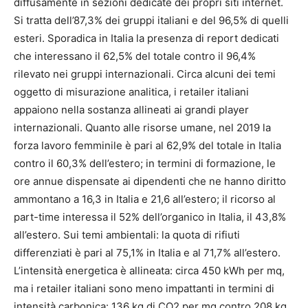
diffusamente in sezioni dedicate dei propri siti internet.
Si tratta dell’87,3% dei gruppi italiani e del 96,5% di quelli
esteri. Sporadica in Italia la presenza di report dedicati
che interessano il 62,5% del totale contro il 96,4%
rilevato nei gruppi internazionali. Circa alcuni dei temi
oggetto di misurazione analitica, i retailer italiani
appaiono nella sostanza allineati ai grandi player
internazionali. Quanto alle risorse umane, nel 2019 la
forza lavoro femminile è pari al 62,9% del totale in Italia
contro il 60,3% dell’estero; in termini di formazione, le
ore annue dispensate ai dipendenti che ne hanno diritto
ammontano a 16,3 in Italia e 21,6 all’estero; il ricorso al
part-time interessa il 52% dell’organico in Italia, il 43,8%
all’estero. Sui temi ambientali: la quota di rifiuti
differenziati è pari al 75,1% in Italia e al 71,7% all’estero.
L’intensità energetica è allineata: circa 450 kWh per mq,
ma i retailer italiani sono meno impattanti in termini di
intensità carbonica: 136 kg di CO2 per mq contro 208 kg.