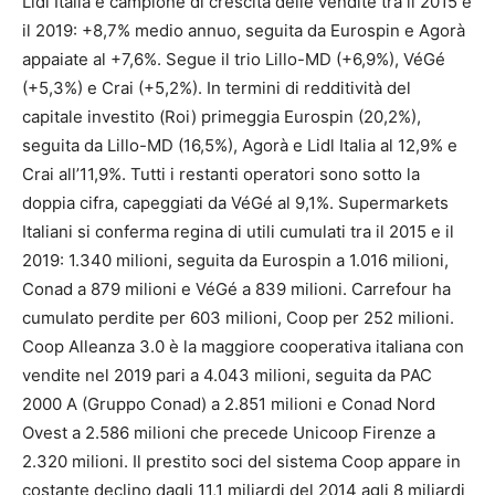
Lidl Italia è campione di crescita delle vendite tra il 2015 e
il 2019: +8,7% medio annuo, seguita da Eurospin e Agorà
appaiate al +7,6%. Segue il trio Lillo-MD (+6,9%), VéGé
(+5,3%) e Crai (+5,2%). In termini di redditività del
capitale investito (Roi) primeggia Eurospin (20,2%),
seguita da Lillo-MD (16,5%), Agorà e Lidl Italia al 12,9% e
Crai all’11,9%. Tutti i restanti operatori sono sotto la
doppia cifra, capeggiati da VéGé al 9,1%. Supermarkets
Italiani si conferma regina di utili cumulati tra il 2015 e il
2019: 1.340 milioni, seguita da Eurospin a 1.016 milioni,
Conad a 879 milioni e VéGé a 839 milioni. Carrefour ha
cumulato perdite per 603 milioni, Coop per 252 milioni.
Coop Alleanza 3.0 è la maggiore cooperativa italiana con
vendite nel 2019 pari a 4.043 milioni, seguita da PAC
2000 A (Gruppo Conad) a 2.851 milioni e Conad Nord
Ovest a 2.586 milioni che precede Unicoop Firenze a
2.320 milioni. Il prestito soci del sistema Coop appare in
costante declino dagli 11,1 miliardi del 2014 agli 8 miliardi