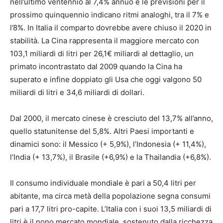
nell’ultimo ventennio al 7,4% annuo e le previsioni per il
prossimo quinquennio indicano ritmi analoghi, tra il 7% e
l’8%. In Italia il comparto dovrebbe avere chiuso il 2020 in
stabilità. La Cina rappresenta il maggiore mercato con
103,1 miliardi di litri per 26,1€ miliardi al dettaglio, un
primato incontrastato dal 2009 quando la Cina ha
superato e infine doppiato gli Usa che oggi valgono 50
miliardi di litri e 34,6 miliardi di dollari.
Dal 2000, il mercato cinese è cresciuto del 13,7% all’anno,
quello statunitense del 5,8%. Altri Paesi importanti e
dinamici sono: il Messico (+ 5,9%), l’Indonesia (+ 11,4%),
l’India (+ 13,7%), il Brasile (+6,9%) e la Thailandia (+6,8%).
Il consumo individuale mondiale è pari a 50,4 litri per
abitante, ma circa metà della popolazione segna consumi
pari a 17,7 litri pro-capite. L’Italia con i suoi 13,5 miliardi di
litri è il nono mercato mondiale, sostenuto dalla ricchezza