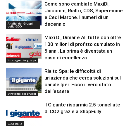
Come sono cambiate MaxiDi,
Unicomm, Rialto, CDS, Superemme
e Cedi Marche. I numeri di un
decennio
Analisi dei Gruppi
della GDO
Maxi Dì, Dimar e Alì tutte con oltre
100 milioni di profitto cumulato in
5 anni. La prima è diventata un
caso di eccellenza
Strategie dei gruppi
Rialto Spa: le difficoltà di
un’azienda che cerca soluzioni sul
canale Iper. Ecco il vero stato
dell’essere
Strategie dei gruppi
Il Gigante risparmia 2.5 tonnellate
di CO2 grazie a ShopFully
GDO Italia